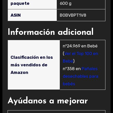
paquete
600 g
ASIN
‎B0BVBPT1V8
Información adicional
nº24.969 en Bebé
(
Ver el Top 100 en
Clasificación en los
Bebé
)
más vendidos de
nº358 en
Pañales
Amazon
desechables para
bebés
Ayúdanos a mejorar