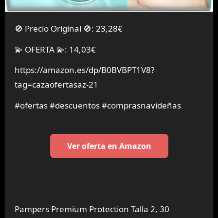
🚫 Precio Original 🚫:
23,28€
💫 OFERTA 💫: 14,03€
https://amazon.es/dp/B0BVBPT1V8?
tag=cazaofertasaz-21
#ofertas #descuentos #comprasnavideñas
Ver oferta en Amazon
Pampers Premium Protection Talla 2, 30