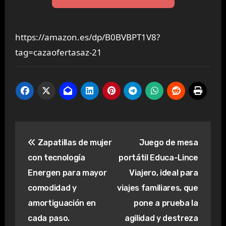
https://amazon.es/dp/B0BVBPT1V8?
tag=cazaofertasaz-21
Navegación
Zapatillas de mujer
Juego de mesa
de
con tecnología
portátil Educa-Lince
entradas
Energen para mayor
Viajero, ideal para
comodidad y
viajes familiares, que
amortiguación en
pone a prueba la
cada paso.
agilidad y destreza