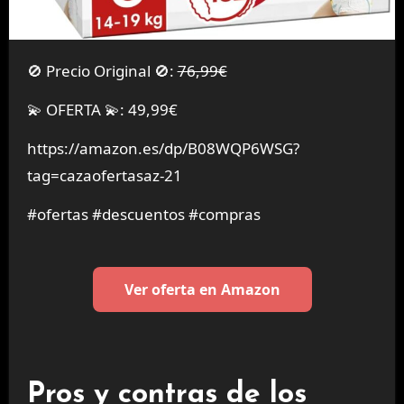
🚫 Precio Original 🚫:
76,99€
💫 OFERTA 💫: 49,99€
https://amazon.es/dp/B08WQP6WSG?
tag=cazaofertasaz-21
#ofertas #descuentos #compras
Ver oferta en Amazon
Pros y contras de los