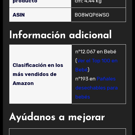
producto
cm; 4,44 kg
ASIN
‎B08WQP6WSG
Información adicional
nº12.067 en Bebé
(
Ver el Top 100 en
Clasificación en los
Bebé
)
más vendidos de
nº193 en
Pañales
Amazon
desechables para
bebés
Ayúdanos a mejorar