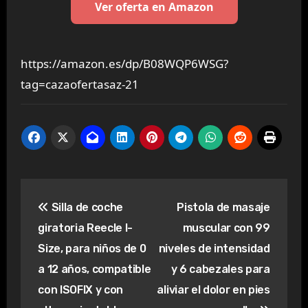
Ver oferta en Amazon
https://amazon.es/dp/B08WQP6WSG?
tag=cazaofertasaz-21
Navegación
Silla de coche
Pistola de masaje
de
giratoria Reecle I-
muscular con 99
entradas
Size, para niños de 0
niveles de intensidad
a 12 años, compatible
y 6 cabezales para
con ISOFIX y con
aliviar el dolor en pies