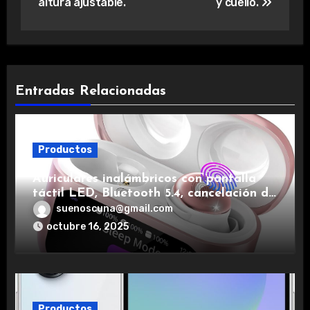
altura ajustable.
y cuello.
Entradas Relacionadas
Productos
Auriculares inalámbricos con pantalla
táctil LED, Bluetooth 5.4, cancelación de
ruido, impermeables y de larga duración.
suenoscuna@gmail.com
octubre 16, 2025
Productos