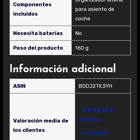
Componentes
para asiento de
incluidos
coche
Necesita baterías
‎No
Peso del producto
‎160 g
Información adicional
ASIN
B0DJ2TK3YH
4,0
4,0 de 5
estrellas
Valoración media de
los clientes
1 valoración