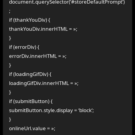
document.querySelector(‘#storeDefaultPrompt’)
;
if (thankYouDiv) {
thankYouDiv.innerHTML = »;
}
if (errorDiv) {
errorDiv.innerHTML = »;
}
if (loadingGifDiv) {
loadingGifDiv.innerHTML = »;
}
if (submitButton) {
submitButton.style.display = ‘block’;
}
onlineUrl.value = »;