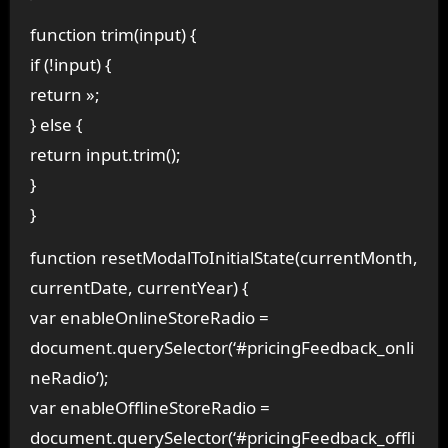
function trim(input) {
if (!input) {
return »;
} else {
return input.trim();
}
}
function resetModalToInitialState(currentMonth,
currentDate, currentYear) {
var enableOnlineStoreRadio =
document.querySelector(‘#pricingFeedback_onli
neRadio’);
var enableOfflineStoreRadio =
document.querySelector(‘#pricingFeedback_offli