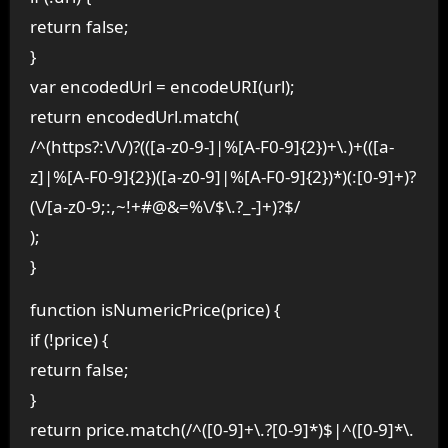
return false;
}
var encodedUrl = encodeURI(url);
return encodedUrl.match(
/^(https?:\/\/)?(([a-z0-9-]|%[A-F0-9]{2})+\.)+(([a-
z]|%[A-F0-9]{2})([a-z0-9]|%[A-F0-9]{2})*)(:[0-9]+)?
(\/[a-z0-9;:,~!+#@&=%\/$\.?_-]+)?$/
);
}
function isNumericPrice(price) {
if (!price) {
return false;
}
return price.match(/^([0-9]+\.?[0-9]*)$|^([0-9]*\.