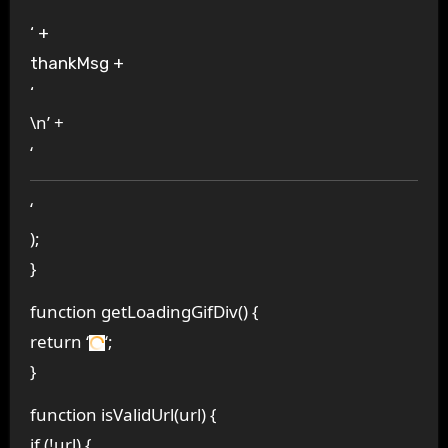
‘ +
thankMsg +
‘
\n’ +
‘
‘
);
}
function getLoadingGifDiv() {
return ‘
‘;
}
function isValidUrl(url) {
if (!url) {