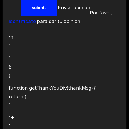
Enviar opinión
Por favor,
identifícate
para dar tu opinión.
\n’ +
‘
‘
);
}
function getThankYouDiv(thankMsg) {
return (
‘
‘ +
‘