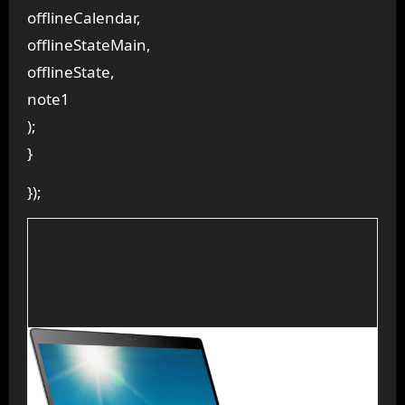
offlineCalendar,
offlineStateMain,
offlineState,
note1
);
}
});