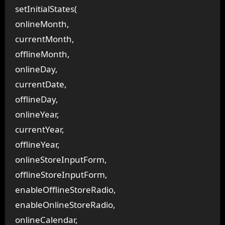
setInitialStates(
onlineMonth,
currentMonth,
offlineMonth,
onlineDay,
currentDate,
offlineDay,
onlineYear,
currentYear,
offlineYear,
onlineStoreInputForm,
offlineStoreInputForm,
enableOfflineStoreRadio,
enableOnlineStoreRadio,
onlineCalendar,