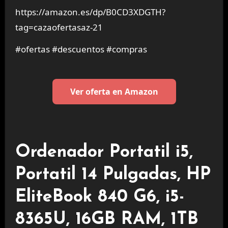
https://amazon.es/dp/B0CD3XDGTH?
tag=cazaofertasaz-21
#ofertas #descuentos #compras
Ver oferta en Amazon
Ordenador Portatil i5,
Portatil 14 Pulgadas, HP
EliteBook 840 G6, i5-
8365U, 16GB RAM, 1TB