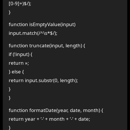
[0-9]+)$/);
}
function isEmptyValue(input)
input.match(/^\s*$/);
function truncate(input, length) {
if (!input) {
return »;
} else {
return input.substr(0, length);
}
}
function formatDate(year, date, month) {
return year + ‘-‘ + month + ‘-‘ + date;
}