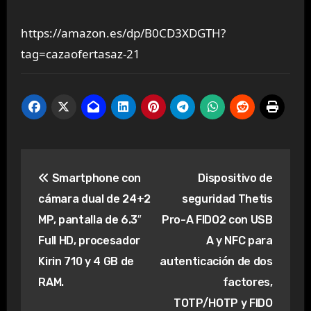
https://amazon.es/dp/B0CD3XDGTH?
tag=cazaofertasaz-21
Navegación
Smartphone con
Dispositivo de
de
cámara dual de 24+2
seguridad Thetis
entradas
MP, pantalla de 6.3″
Pro-A FIDO2 con USB
Full HD, procesador
A y NFC para
Kirin 710 y 4 GB de
autenticación de dos
RAM.
factores,
TOTP/HOTP y FIDO