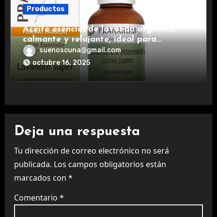
Productos
Aceite esencial de lavanda orgánico,
calmante y relajante, ideal para
aromaterapia.
suenoscuna@gmail.com
octubre 16, 2025
Deja una respuesta
Tu dirección de correo electrónico no será
publicada.
Los campos obligatorios están
marcados con
*
Comentario
*