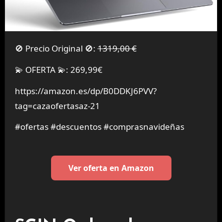
🚫 Precio Original 🚫:
1319,00 €
💫 OFERTA 💫: 269,99€
https://amazon.es/dp/B0DDKJ6PVV?
tag=cazaofertasaz-21
#ofertas #descuentos #comprasnavideñas
Ver oferta en Amazon