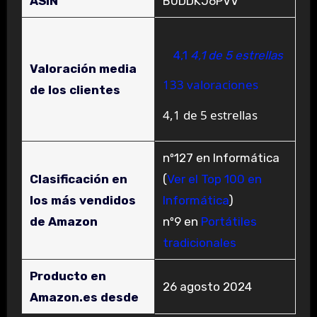
ASIN
B0DDKJ6PVV
4,1
4,1 de 5 estrellas
Valoración media
133 valoraciones
de los clientes
4,1 de 5 estrellas
nº127 en Informática
Clasificación en
(
Ver el Top 100 en
los más vendidos
Informática
)
de Amazon
nº9 en
Portátiles
tradicionales
Producto en
26 agosto 2024
Amazon.es desde