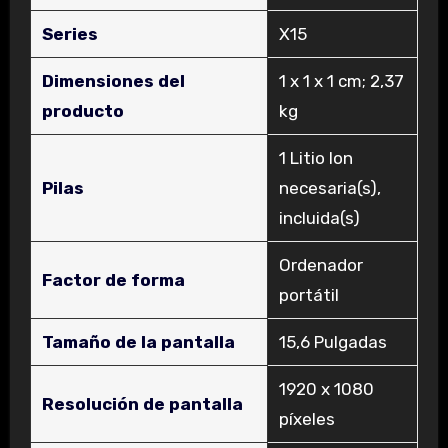
Series
‎X15
Dimensiones del
‎1 x 1 x 1 cm; 2,37
producto
kg
‎1 Litio Ion
Pilas
necesaria(s),
incluida(s)
‎Ordenador
Factor de forma
portátil
Tamaño de la pantalla
‎15,6 Pulgadas
‎1920 x 1080
Resolución de pantalla
píxeles