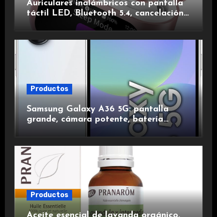
Auriculares inalámbricos con pantalla
táctil LED, Bluetooth 5.4, cancelación
de ruido, impermeables y de larga
duración.
Productos
Samsung Galaxy A36 5G: pantalla
grande, cámara potente, batería
duradera y carga rápida para una
experiencia premium.
Productos
Aceite esencial de lavanda orgánico,