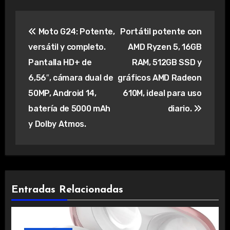
Navegación
Moto G24: Potente,
Portátil potente con
de
versátil y completo.
AMD Ryzen 5, 16GB
entradas
Pantalla HD+ de
RAM, 512GB SSD y
6,56″, cámara dual de
gráficos AMD Radeon
50MP, Android 14,
610M, ideal para uso
batería de 5000 mAh
diario.
y Dolby Atmos.
Entradas Relacionadas