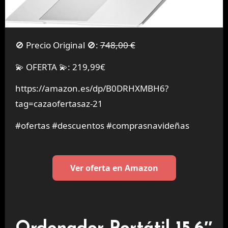
🚫 Precio Original 🚫:
748,00 €
💫 OFERTA 💫: 219,99€
https://amazon.es/dp/B0DRHXMBH6?
tag=cazaofertasaz-21
#ofertas #descuentos #comprasnavideñas
Ver oferta en Amazon