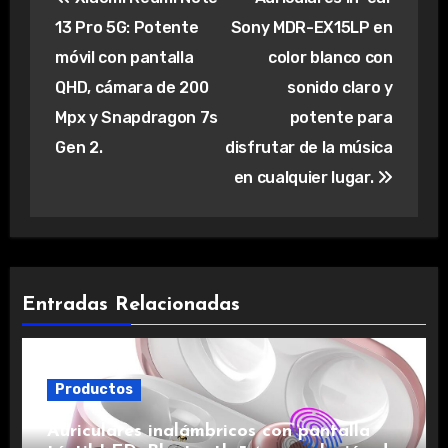
de
13 Pro 5G: Potente
Sony MDR-EX15LP en
entradas
móvil con pantalla
color blanco con
QHD, cámara de 200
sonido claro y
Mpx y Snapdragon 7s
potente para
Gen 2.
disfrutar de la música
en cualquier lugar.
Entradas Relacionadas
Productos
Auriculares inalámbricos con pantalla