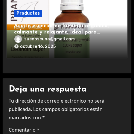
Productos
Aceite esencial de lavanda orgánico,
calmante y relajante, ideal para
aromaterapia.
suenoscuna@gmail.com
octubre 16, 2025
Deja una respuesta
Tu dirección de correo electrónico no será
publicada.
Los campos obligatorios están
marcados con
*
Comentario
*