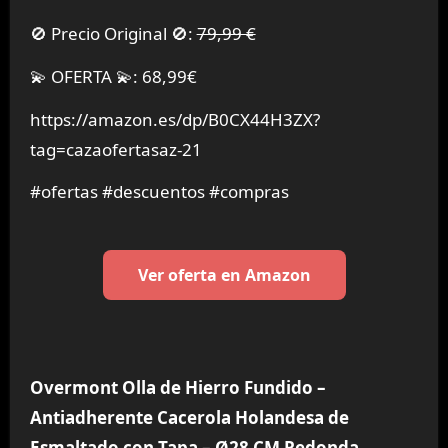
🚫 Precio Original 🚫:
79,99 €
💫 OFERTA 💫: 68,99€
https://amazon.es/dp/B0CX44H3ZX?
tag=cazaofertasaz-21
#ofertas #descuentos #compras
Ver oferta en Amazon
Overmont Olla de Hierro Fundido –
Antiadherente Cacerola Holandesa de
Esmaltado con Tapa – Ø28 CM Redonda