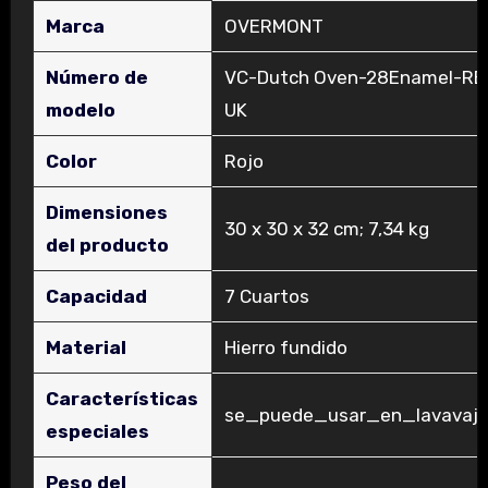
Marca
‎OVERMONT
Número de
‎VC-Dutch Oven-28Enamel-RE
modelo
UK
Color
‎Rojo
Dimensiones
‎30 x 30 x 32 cm; 7,34 kg
del producto
Capacidad
‎7 Cuartos
Material
‎Hierro fundido
Características
‎se_puede_usar_en_lavavajil
especiales
Peso del