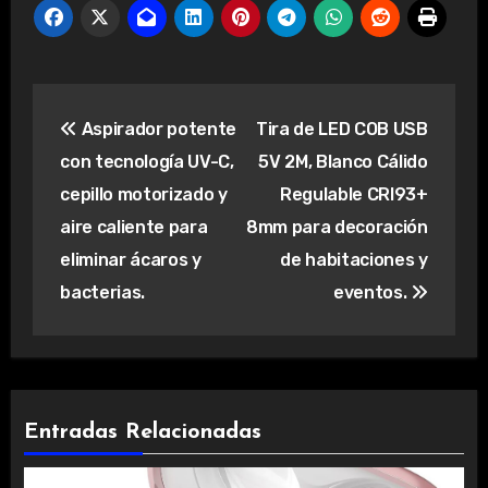
Navegación
Aspirador potente
Tira de LED COB USB
de
con tecnología UV-C,
5V 2M, Blanco Cálido
entradas
cepillo motorizado y
Regulable CRI93+
aire caliente para
8mm para decoración
eliminar ácaros y
de habitaciones y
bacterias.
eventos.
Entradas Relacionadas