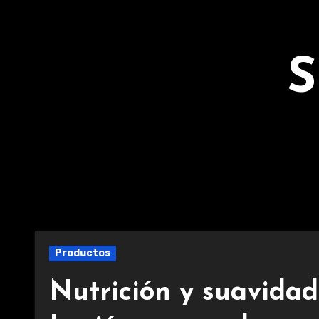
Ir
al
contenido
S
Productos
Nutrición y suavidad