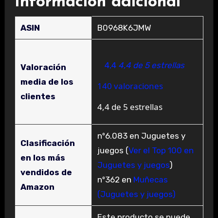
Información adicional
ASIN
B0968K6JMW
4,4
4,4 de 5 estrellas
Valoración
media de los
140 valoraciones
clientes
4,4 de 5 estrellas
nº6.083 en Juguetes y
Clasificación
juegos (
Ver el Top 100 en
en los más
Juguetes y juegos
)
vendidos de
nº362 en
Muñecas
Amazon
(Juguetes y juegos)
Este producto se puede