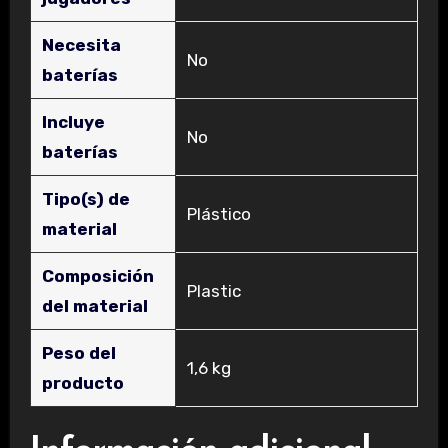
Necesita
‎No
baterías
Incluye
‎No
baterías
Tipo(s) de
‎Plástico
material
Composición
‎Plastic
del material
Peso del
‎1,6 kg
producto