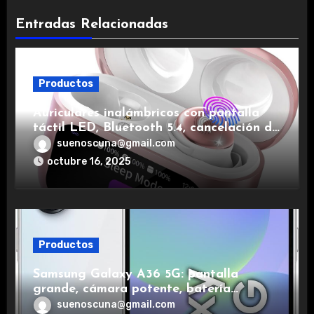
Entradas Relacionadas
Productos
Auriculares inalámbricos con pantalla
táctil LED, Bluetooth 5.4, cancelación de
ruido, impermeables y de larga duración.
suenoscuna@gmail.com
octubre 16, 2025
Productos
Samsung Galaxy A36 5G: pantalla
grande, cámara potente, batería
duradera y carga rápida para una
suenoscuna@gmail.com