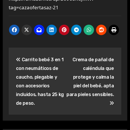
tag=cazaofertasaz-21
Navegación
Carrito bebé 3 en 1
Crema de pañal de
de
con neumáticos de
caléndula que
entradas
caucho, plegable y
protege y calma la
con accesorios
piel del bebé, apta
incluidos, hasta 25 kg
para pieles sensibles.
de peso.