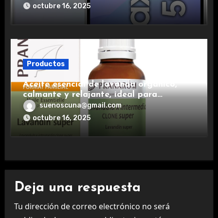
experiencia premium.
octubre 16, 2025
Productos
Aceite esencial de lavanda orgánico,
calmante y relajante, ideal para
aromaterapia.
suenoscuna@gmail.com
octubre 16, 2025
Deja una respuesta
Tu dirección de correo electrónico no será