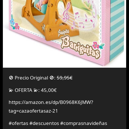
🚫 Precio Original 🚫:
59,95€
💫 OFERTA 💫: 45,00€
https://amazon.es/dp/B0968K6JMW?
tag=cazaofertasaz-21
#ofertas #descuentos #comprasnavideñas