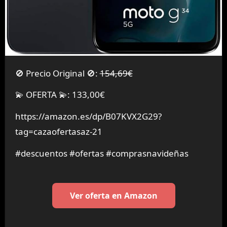
🚫 Precio Original 🚫:
154,69€
💫 OFERTA 💫: 133,00€
https://amazon.es/dp/B07KVX2G29?
tag=cazaofertasaz-21
#descuentos #ofertas #comprasnavideñas
Ver oferta en Amazon