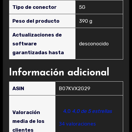
Tipo de conector
‎5G
Peso del producto
‎390 g
Actualizaciones de
software
‎desconocido
garantizadas hasta
Información adicional
ASIN
B07KVX2G29
4,0
4,0 de 5 estrellas
Valoración
media de los
34 valoraciones
clientes