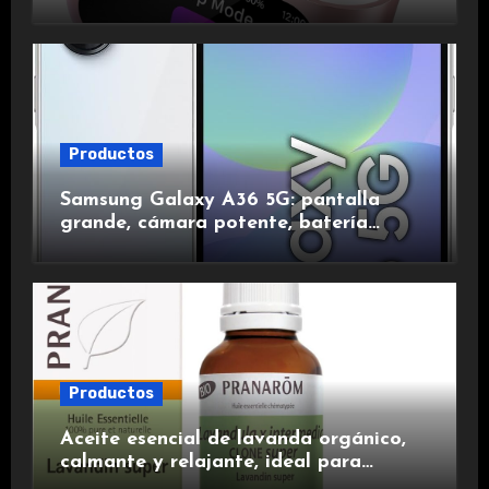
de ruido, impermeables y de larga
duración.
Productos
Samsung Galaxy A36 5G: pantalla
grande, cámara potente, batería
duradera y carga rápida para una
experiencia premium.
Productos
Aceite esencial de lavanda orgánico,
calmante y relajante, ideal para
aromaterapia.