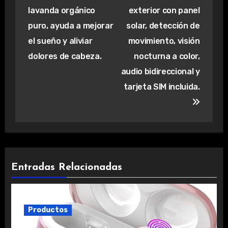
de
lavanda orgánico
exterior con panel
entradas
puro, ayuda a mejorar
solar, detección de
el sueño y aliviar
movimiento, visión
dolores de cabeza.
nocturna a color,
audio bidireccional y
tarjeta SIM incluida.
Entradas Relacionadas
Productos