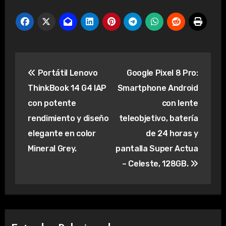
Navegación
Portátil Lenovo
Google Pixel 8 Pro:
de
ThinkBook 14 G4 IAP
Smartphone Android
entradas
con potente
con lente
rendimiento y diseño
teleobjetivo, batería
elegante en color
de 24 horas y
Mineral Grey.
pantalla Super Actua
– Celeste, 128GB.