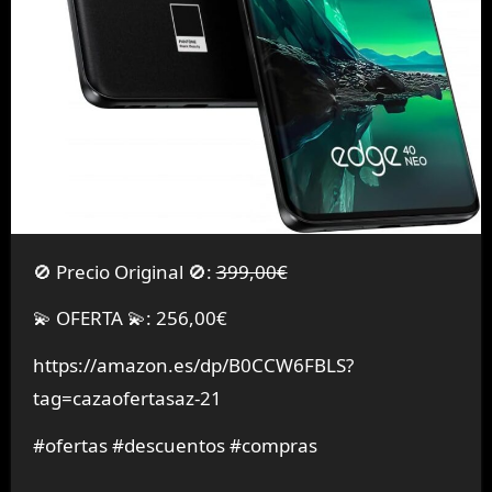
🚫 Precio Original 🚫:
399,00€
💫 OFERTA 💫: 256,00€
https://amazon.es/dp/B0CCW6FBLS?
tag=cazaofertasaz-21
#ofertas #descuentos #compras