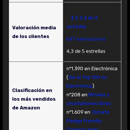
4,3
4,3 de 5
estrellas
Valoración media
de los clientes
697 valoraciones
4,3 de 5 estrellas
nº1.390 en Electrónica
(
Ver el Top 100 en
Electrónica
)
Clasificación en
nº208 en
Móviles y
los más vendidos
smartphones libres
de Amazon
nº1.609 en
Climate
Pledge Friendly:
Comprar todo