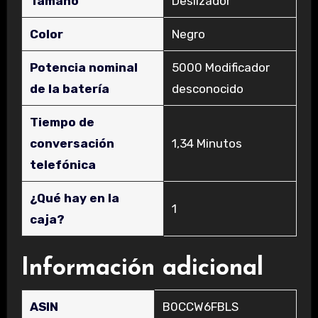
Tamaño
‎Deslizador
Color
‎Negro
Potencia nominal
‎5000 Modificador
de la batería
desconocido
Tiempo de
conversación
‎1,34 Minutos
telefónica
¿Qué hay en la
‎1
caja?
Información adicional
ASIN
B0CCW6FBLS