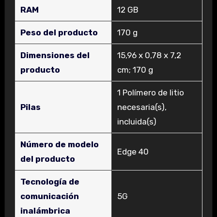
RAM
‎12 GB
Peso del producto
‎170 g
Dimensiones del
‎15,96 x 0,78 x 7,2
producto
cm; 170 g
‎1 Polímero de litio
Pilas
necesaria(s),
incluida(s)
Número de modelo
‎Edge 40
del producto
Tecnología de
comunicación
‎5G
inalámbrica