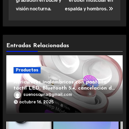
grabación en bucle y
el dolor muscular en
visión nocturna.
espalda y hombros.
Entradas Relacionadas
Productos
Auriculares inalámbricos con pantalla
táctil LED, Bluetooth 5.4, cancelación de
ruido, impermeables y de larga duración.
suenoscuna@gmail.com
octubre 16, 2025