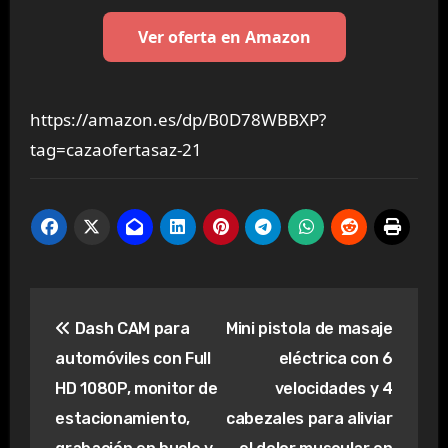
Ver oferta en Amazon
https://amazon.es/dp/B0D78WBBXP?
tag=cazaofertasaz-21
Navegación
Dash CAM para
Mini pistola de masaje
de
automóviles con Full
eléctrica con 6
entradas
HD 1080P, monitor de
velocidades y 4
estacionamiento,
cabezales para aliviar