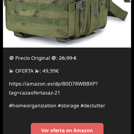
🚫 Precio Original 🚫:
26,99 €
💫 OFERTA 💫: 49,99€
https://amazon.es/dp/B0D78WBBXP?
tag=cazaofertasaz-21
#homeorganization #storage #declutter
Ver oferta en Amazon