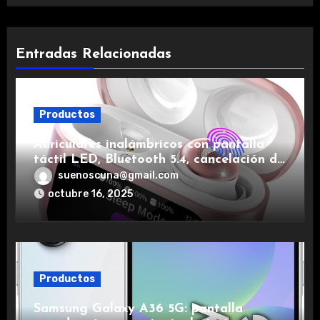
Entradas Relacionadas
Productos
Auriculares inalámbricos con pantalla
táctil LED, Bluetooth 5.4, cancelación de
ruido, impermeables y de larga duración.
suenoscuna@gmail.com
octubre 16, 2025
Productos
Samsung Galaxy A36 5G: pantalla