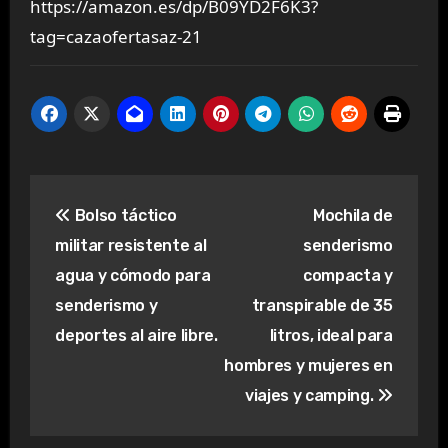
https://amazon.es/dp/B09YD2F6K3?
tag=cazaofertasaz-21
Navegación
Bolso táctico
Mochila de
de
militar resistente al
senderismo
entradas
agua y cómodo para
compacta y
senderismo y
transpirable de 35
deportes al aire libre.
litros, ideal para
hombres y mujeres en
viajes y camping.