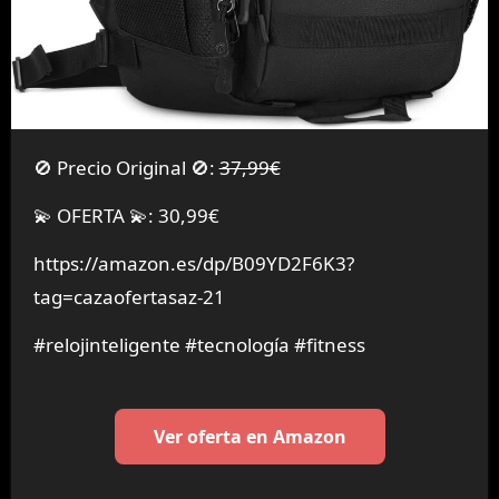
🚫 Precio Original 🚫:
37,99€
💫 OFERTA 💫: 30,99€
https://amazon.es/dp/B09YD2F6K3?
tag=cazaofertasaz-21
#relojinteligente #tecnología #fitness
Ver oferta en Amazon