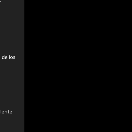
r
 de los
elente