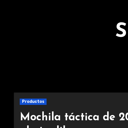
Ir
al
contenido
S
Productos
Mochila táctica de 2