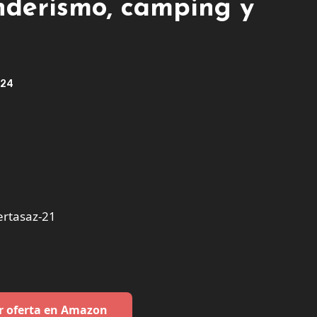
enderismo, camping y
024
rtasaz-21
r oferta en Amazon