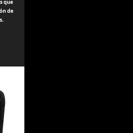
es que
ión de
s.