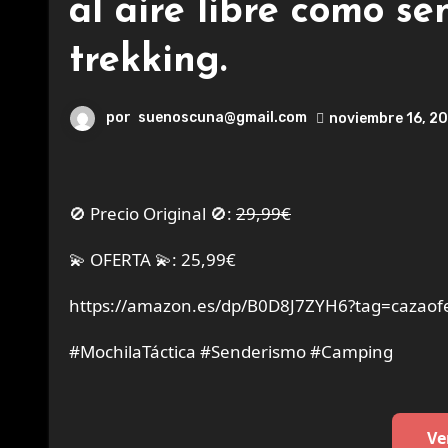
al aire libre como s
trekking.
por
suenoscuna@gmail.com
noviembre 16, 2
🚫 Precio Original 🚫:
29,99€
💫 OFERTA 💫: 25,99€
https://amazon.es/dp/B0D8J7ZYH6?tag=cazaofe
#MochilaTáctica #Senderismo #Camping
Ve