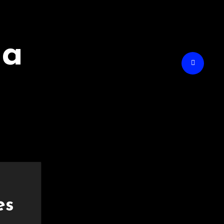
na
es