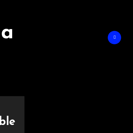
na
ble