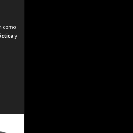
en como
áctica
y