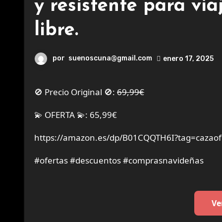
y resistente para vi
libre.
por
suenoscuna@gmail.com
enero 17, 2025
🚫 Precio Original 🚫:
69,99€
💫 OFERTA 💫: 65,99€
https://amazon.es/dp/B01CQQTH6I?tag=cazaof
#ofertas #descuentos #comprasnavideñas
Ve