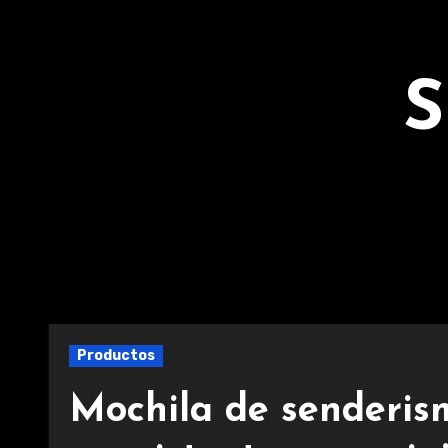
Ir
al
contenido
S
Productos
Mochila de senderis