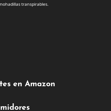
lmohadillas transpirables.
entes en Amazon
umidores