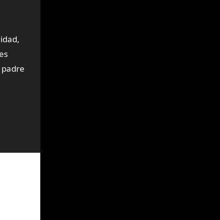
idad,
es
o padre