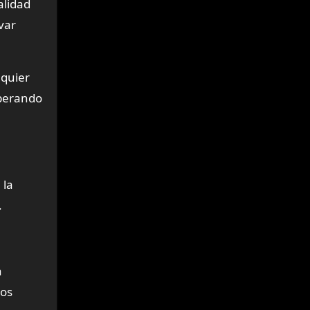
alidad
var
lquier
iberando
 la
.
a
ios