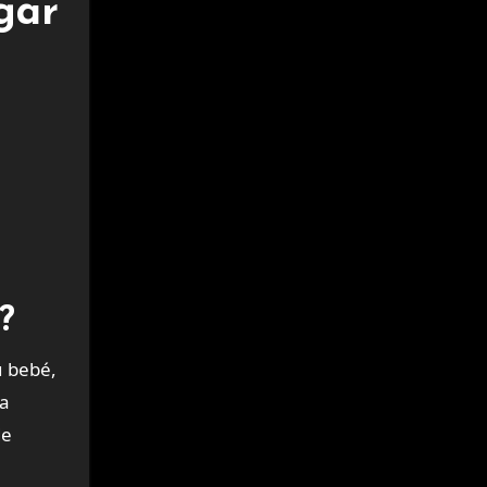
gar
?
u bebé,
la
de