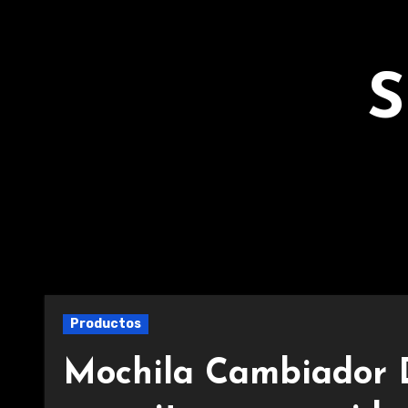
Ir
al
contenido
S
Productos
Mochila Cambiador D