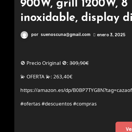
900W, grill 1200W, 8
inoxidable, display di
por
suenoscuna@gmail.com
enero 3, 2025
🚫 Precio Original 🚫:
309,90€
💫 OFERTA 💫: 263,40€
https://amazon.es/dp/B0BP7TYG8N?tag=cazaof
#ofertas #descuentos #compras
Ve