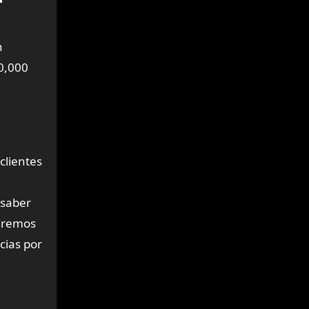
n
30,000
clientes
 saber
uiremos
cias por