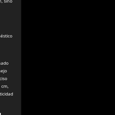
n, sino
méstico
eñado
nejo
ciso
5 cm,
ticidad
a