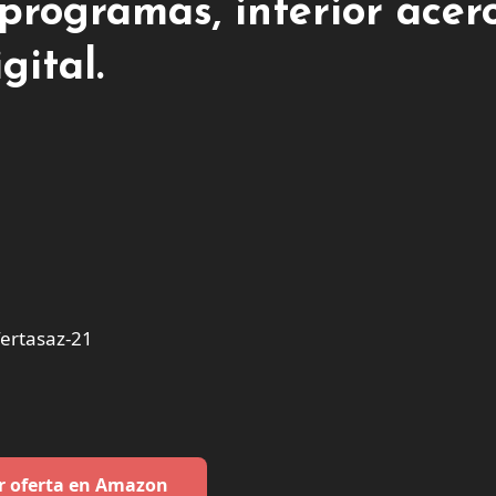
 programas, interior acer
gital.
ertasaz-21
r oferta en Amazon