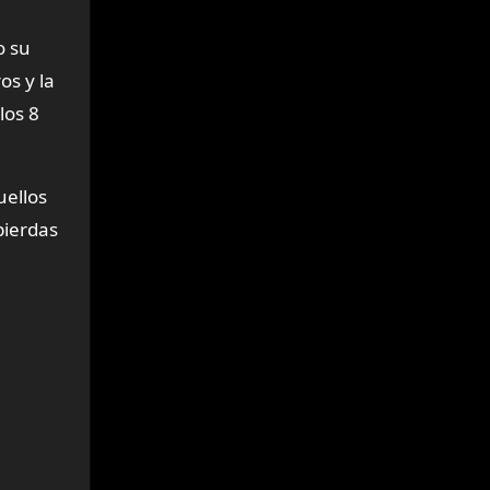
o su
os y la
los 8
uellos
pierdas