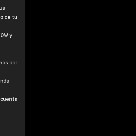
tus
o de tu
00W y
 más por
inda
, cuenta