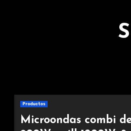
Ir
al
contenido
S
Productos
Microondas combi de 