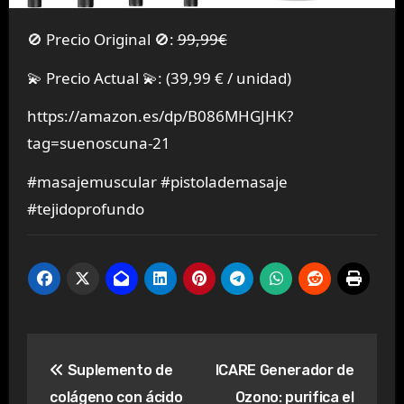
🚫 Precio Original 🚫:
99,99€
💫 Precio Actual 💫: (39,99 € / unidad)
https://amazon.es/dp/B086MHGJHK?
tag=suenoscuna-21
#masajemuscular #pistolademasaje
#tejidoprofundo
Navegación
Suplemento de
ICARE Generador de
de
colágeno con ácido
Ozono: purifica el