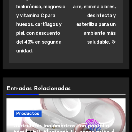
entradas
hialurónico, magnesio
aire, elimina olores,
y vitamina C para
desinfecta y
huesos, cartílagos y
esteriliza para un
piel, con descuento
ambiente más
del 40% en segunda
saludable.
unidad.
Entradas Relacionadas
Productos
Auriculares inalámbricos con pantalla