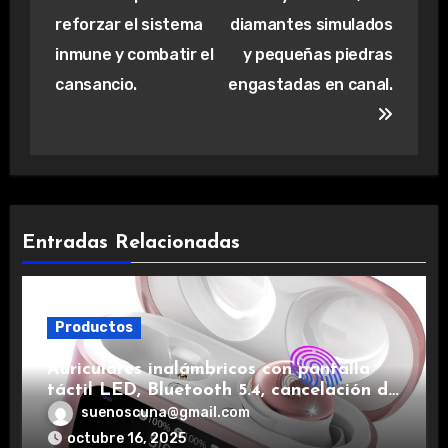
reforzar el sistema
diamantes simulados
inmune y combatir el
y pequeñas piedras
cansancio.
engastadas en canal.
Entradas Relacionadas
Productos
Auriculares inalámbricos con pantalla
táctil LED, Bluetooth 5.4, cancelación de
ruido, impermeables y de larga duración.
suenoscuna@gmail.com
octubre 16, 2025