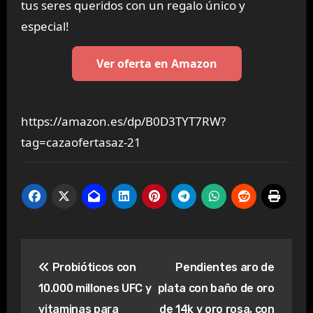
tus seres queridos con un regalo único y
especial!
Ver oferta en Amazon
https://amazon.es/dp/B0D3TYT7RW?
tag=cazaofertasaz-21
Navegación
Probióticos con
Pendientes aro de
de
10.000 millones UFC y
plata con baño de oro
entradas
vitaminas para
de 14k y oro rosa, con