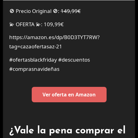
🚫 Precio Original 🚫:
149,99€
💫 OFERTA 💫: 109,99€
https://amazon.es/dp/B0D3TYT7RW?
tag=cazaofertasaz-21
#ofertasblackfriday #descuentos
#comprasnavideñas
Ver oferta en Amazon
¿Vale la pena comprar el