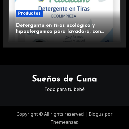
Productos
Detergente en tiras ecológico y
hipoalergénico para lavadora, con
suavizante incluido y fragancia de
lavanda.
Sueños de Cuna
Todo para tu bebé
Copyright © All rights reserved
|
Blogus
por
Themeansar
.