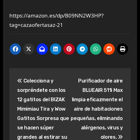
https://amazon.es/dp/B09NN2W3HP?
tag=cazaofertasaz-21
Navegación
Colecciona y
Purificador de aire
de
sorpréndete con los
BLUEAIR 511i Max
entradas
12 gatitos del BIZAK
limpia eficazmente el
Mimimiau Tira y Wow
aire de habitaciones
Gatitos Sorpresa que
pequeñas, eliminando
se hacen súper
alérgenos, virus y
grandes al estirar su
olores.