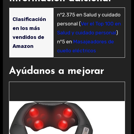
nº2.375 en Salud y cuidado
Clasificación
personal (
Ver el Top 100 en
en los más
Salud y cuidado personal
)
vendidos de
nº5 en
Masajeadores de
Amazon
cuello eléctricos
Ayúdanos a mejorar