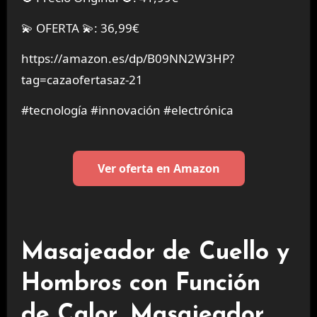
💫 OFERTA 💫: 36,99€
https://amazon.es/dp/B09NN2W3HP?
tag=cazaofertasaz-21
#tecnología #innovación #electrónica
Ver oferta en Amazon
Masajeador de Cuello y
Hombros con Función
de Calor, Masajeador