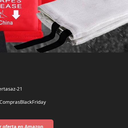
rtasaz-21
#ComprasBlackFriday
r oferta en Amazon