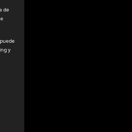
a de
le
e puede
ing y