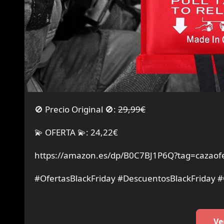
🚫 Precio Original 🚫:
29,99€
💫 OFERTA 💫: 24,22€
https://amazon.es/dp/B0C7BJ1P6Q?tag=cazaofe
#OfertasBlackFriday #DescuentosBlackFriday 
Ve