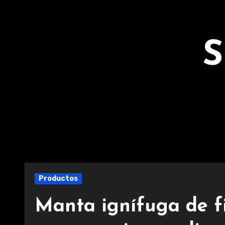
Ir
al
contenido
S
Productos
Manta ignífuga de fi