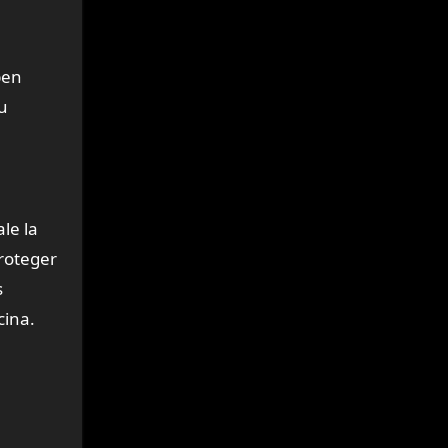
ben
u
le la
proteger
s
cina.