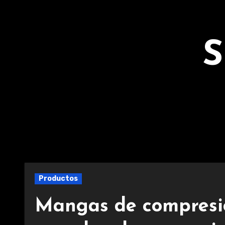
Ir
al
contenido
S
Productos
Mangas de compresió