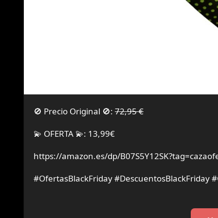
🚫 Precio Original 🚫:
72,95 €
💫 OFERTA 💫: 13,99€
https://amazon.es/dp/B07S5Y12SK?tag=cazaofe
#OfertasBlackFriday #DescuentosBlackFriday 