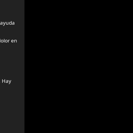
 ayuda
dolor en
. Hay