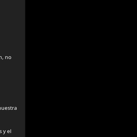
n, no
 nuestra
 y el