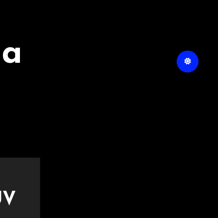
na
UV