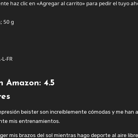
e haz clic en «Agregar al carrito» para pedir el tuyo ah
2,2 cm; 50 g
AS-005-YL-L-FR
en Amazon: 4.5
res
presión beister son increíblemente cómodas y me han 
rante mis entrenamientos.
r mis brazos del sol mientras hago deporte al aire libre