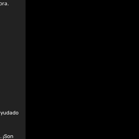
ora.
ayudado
. ¡Son