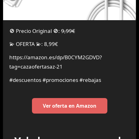
🚫 Precio Original 🚫:
9,99€
💫 OFERTA 💫: 8,99€
https://amazon.es/dp/B0CYM2GDVD?
tag=cazaofertasaz-21
#descuentos #promociones #rebajas
Ver oferta en Amazon