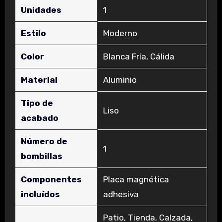
Unidades
‎1
Estilo
‎Moderno
Color
‎Blanca Fría, Cálida
Material
‎Aluminio
Tipo de
‎Liso
acabado
Número de
‎1
bombillas
Componentes
‎Placa magnética
incluídos
adhesiva
‎Patio, Tienda, Calzada,