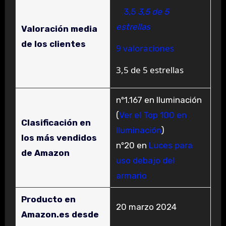
3,5
3,5 de 5
estrellas
Valoración media
de los clientes
9 valoraciones
3,5 de 5 estrellas
nº1.167 en Iluminación
(
Ver el Top 100 en
Clasificación en
Iluminación
)
los más vendidos
nº20 en
Luces para
de Amazon
uso debajo del
armario
Producto en
20 marzo 2024
Amazon.es desde