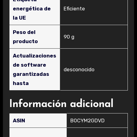
energética de
‎Eficiente
la UE
Peso del
‎90 g
producto
Actualizaciones
de software
‎desconocido
garantizadas
hasta
Información adicional
ASIN
B0CYM2GDVD