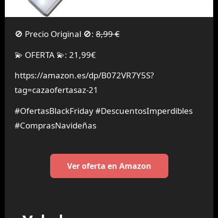
🚫 Precio Original 🚫:
8,99 €
💫 OFERTA 💫: 21,99€
https://amazon.es/dp/B072VR7Y5S?
tag=cazaofertasaz-21
#OfertasBlackFriday #DescuentosImperdibles
#ComprasNavideñas
Ver oferta en Amazon