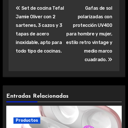
Navegación
Set de cocina Tefal
Gafas de sol
de
Jamie Oliver con 2
polarizadas con
entradas
sartenes, 3 cazos y 3
protección UV400
tapas de acero
para hombre y mujer,
inoxidable, apto para
estilo retro vintage y
todo tipo de cocinas.
medio marco
cuadrado.
Entradas Relacionadas
Productos