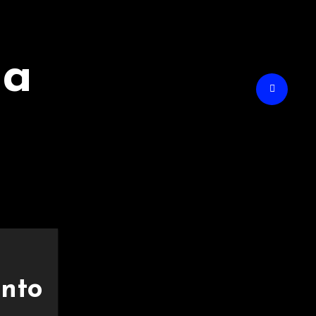
na
ento