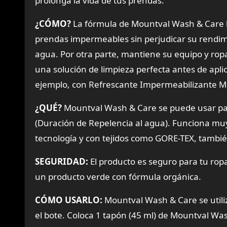
prolonga la vida de tus prendas.
¿CÓMO?
La fórmula de Mountval Wash & Care h
prendas impermeables sin perjudicar su rendimi
agua. Por otra parte, mantiene su equipo y ropa
una solución de limpieza perfecta antes de apli
ejemplo, con Refrescante Impermeabilizante Mou
¿QUÉ?
Mountval Wash & Care se puede usar par
(Duración de Repelencia al agua). Funciona mu
tecnología y con tejidos como GORE-TEX, tambi
SEGURIDAD:
El producto es seguro para tu ropa
un producto verde con fórmula orgánica.
CÓMO USARLO:
Mountval Wash & Care se utiliz
el bote. Coloca 1 tapón (45 ml) de Mountval Was