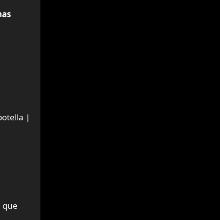
nas
otella |
e que