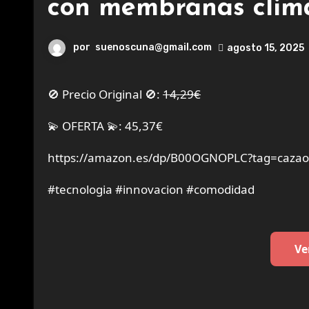
con membranas clim
por
suenoscuna@gmail.com
agosto 15, 2025
🚫 Precio Original 🚫:
14,29€
💫 OFERTA 💫: 45,37€
https://amazon.es/dp/B00OGNOPLC?tag=cazaof
#tecnologia #innovacion #comodidad
Ve