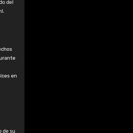
do del
l.
echos
durante
íces en
o de su