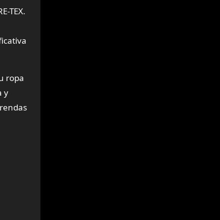
RE-TEX.
icativa
u ropa
a y
 prendas