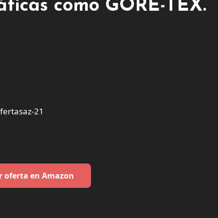
áticas como GORE-TEX.
ertasaz-21
r oferta en Amazon