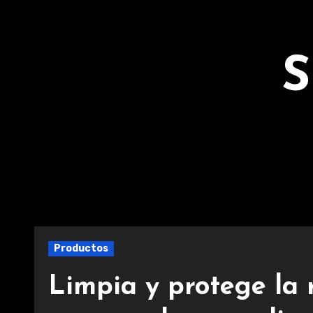
Ir
al
contenido
S
Productos
Limpia y protege la 