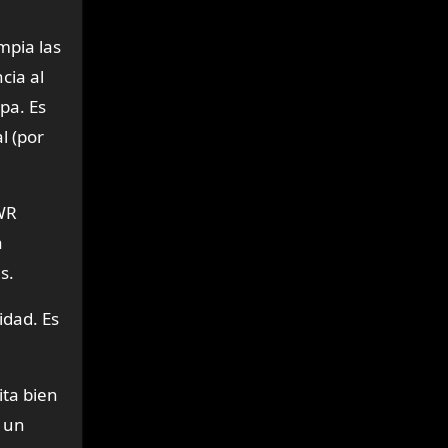
mpia las
cia al
pa. Es
l (por
DWR
a
s.
idad. Es
ita bien
e un