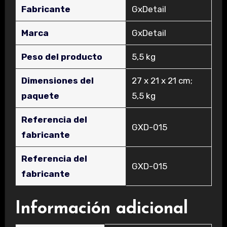
Fabricante
‎GxDetail
Marca
‎GxDetail
Peso del producto
‎5,5 kg
Dimensiones del
‎27 x 21 x 21 cm;
paquete
5,5 kg
Referencia del
‎GXD-015
fabricante
Referencia del
‎GXD-015
fabricante
Información adicional