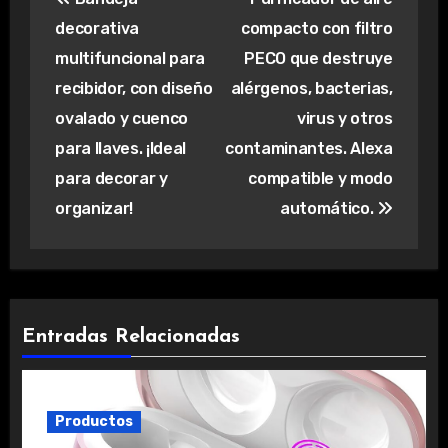
de
decorativa
compacto con filtro
entradas
multifuncional para
PECO que destruye
recibidor, con diseño
alérgenos, bacterias,
ovalado y cuenco
virus y otros
para llaves. ¡Ideal
contaminantes. Alexa
para decorar y
compatible y modo
organizar!
automático.
Entradas Relacionadas
Productos