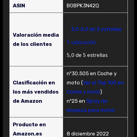
ASIN
B0BPK3N42Q
5,0
5,0 de 5 estrellas
Valoración media
1 valoración
de los clientes
5,0 de 5 estrellas
nº30.505 en Coche y
Clasificación en
moto (
Ver el Top 100 en
los más vendidos
Coche y moto
)
de Amazon
nº25 en
Spray de
limpieza para motor
Producto en
Amazon.es
8 diciembre 2022