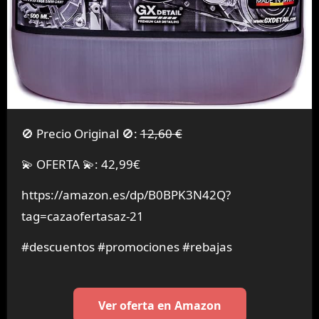
🚫 Precio Original 🚫:
12,60 €
💫 OFERTA 💫: 42,99€
https://amazon.es/dp/B0BPK3N42Q?
tag=cazaofertasaz-21
#descuentos #promociones #rebajas
Ver oferta en Amazon