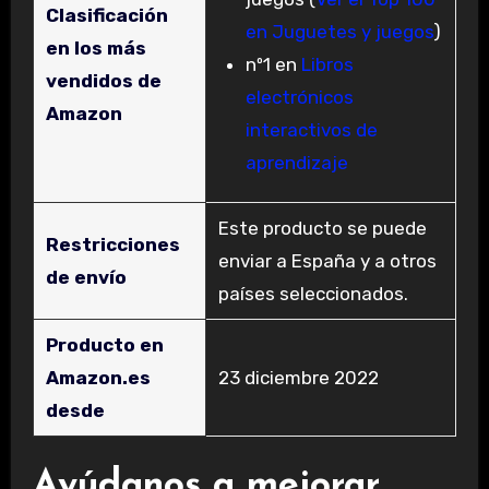
Clasificación
en Juguetes y juegos
)
en los más
nº1 en
Libros
vendidos de
electrónicos
Amazon
interactivos de
aprendizaje
Este producto se puede
Restricciones
enviar a España y a otros
de envío
países seleccionados.
Producto en
Amazon.es
23 diciembre 2022
desde
Ayúdanos a mejorar