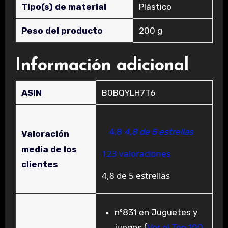
Tipo(s) de material
‎Plástico
Peso del producto
‎200 g
Información adicional
ASIN
B0BQYLH7T6
4,8
4,8 de 5 estrellas
Valoración
media de los
123 valoraciones
clientes
4,8 de 5 estrellas
nº831 en Juguetes y
juegos (
Ver el Top 100