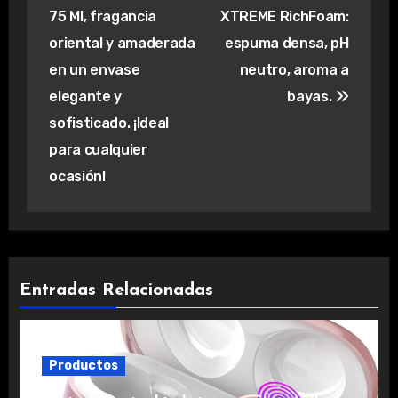
de
75 Ml, fragancia
XTREME RichFoam:
entradas
oriental y amaderada
espuma densa, pH
en un envase
neutro, aroma a
elegante y
bayas.
sofisticado. ¡Ideal
para cualquier
ocasión!
Entradas Relacionadas
Productos