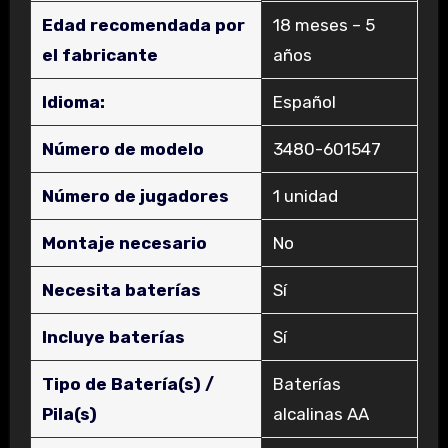
Edad recomendada por
‎18 meses – 5
el fabricante
años
Idioma:
‎Español
Número de modelo
‎3480-601547
Número de jugadores
‎1 unidad
Montaje necesario
‎No
Necesita baterías
‎Sí
Incluye baterías
‎Sí
Tipo de Batería(s) /
‎Baterías
Pila(s)
alcalinas AA