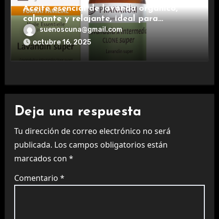
Aceite esencial de lavanda orgánico,
calmante y relajante, ideal para
aromaterapia.
suenoscuna@gmail.com
octubre 16, 2025
Deja una respuesta
Tu dirección de correo electrónico no será
publicada.
Los campos obligatorios están
marcados con
*
Comentario
*