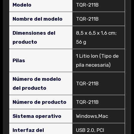
Modelo
‎TQR-211B
Nombre del modelo
‎TQR-211B
Dimensiones del
‎8,5 x 6,5 x 1,6 cm;
producto
56 g
‎1 Litio Ion (Tipo de
Pilas
pila necesaria)
Número de modelo
‎TQR-211B
del producto
Número de producto
‎TQR-211B
Sistema operativo
‎Windows,Mac
Interfaz del
‎USB 2.0, PCI