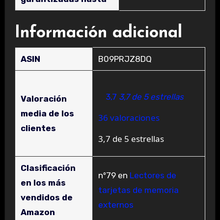
Información adicional
ASIN
B09PRJZ8DQ
3,7
3,7 de 5 estrellas
Valoración
media de los
36 valoraciones
clientes
3,7 de 5 estrellas
Clasificación
nº79 en
Lectores de
en los más
tarjetas de memoria
vendidos de
externos
Amazon