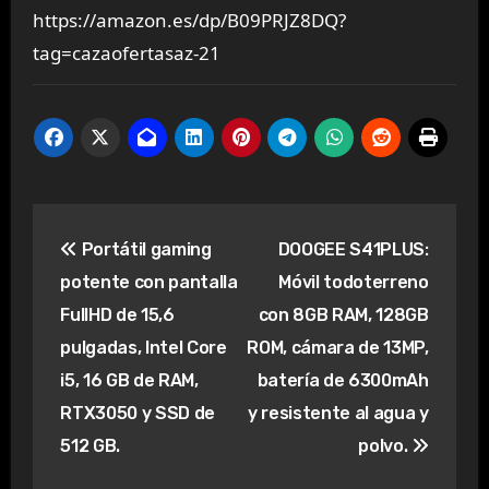
https://amazon.es/dp/B09PRJZ8DQ?
tag=cazaofertasaz-21
Navegación
Portátil gaming
DOOGEE S41PLUS:
de
potente con pantalla
Móvil todoterreno
entradas
FullHD de 15,6
con 8GB RAM, 128GB
pulgadas, Intel Core
ROM, cámara de 13MP,
i5, 16 GB de RAM,
batería de 6300mAh
RTX3050 y SSD de
y resistente al agua y
512 GB.
polvo.