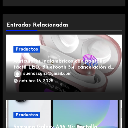
Entradas Relacionadas
Productos
Auriculares inalámbricos con pantalla
táctil LED, Bluetooth 5.4, cancelación de
ruido, impermeables y de larga duración.
suenoscuna@gmail.com
octubre 16, 2025
Productos
Samsung Galaxy A36 5G: pantalla