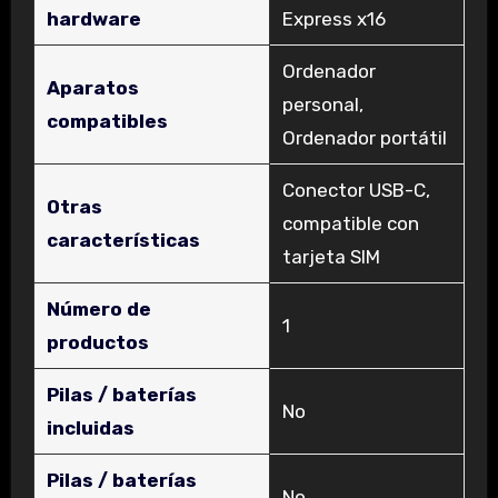
hardware
Express x16
‎Ordenador
Aparatos
personal,
compatibles
Ordenador portátil
‎Conector USB-C,
Otras
compatible con
características
tarjeta SIM
Número de
‎1
productos
Pilas / baterías
‎No
incluidas
Pilas / baterías
‎No