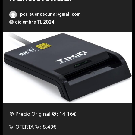
por
suenoscuna@gmail.com
diciembre 11, 2024
🚫 Precio Original 🚫:
14,16€
💫 OFERTA 💫: 8,49€