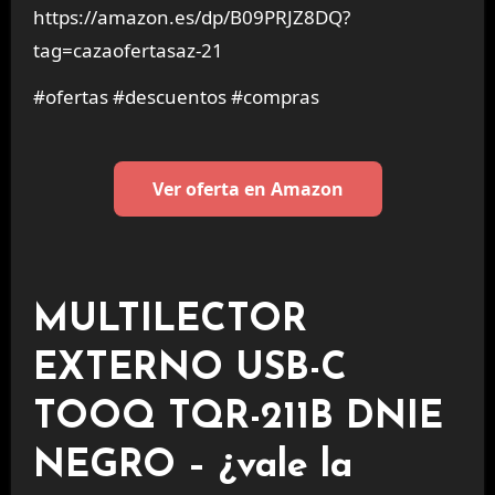
https://amazon.es/dp/B09PRJZ8DQ?
tag=cazaofertasaz-21
#ofertas #descuentos #compras
Ver oferta en Amazon
MULTILECTOR
EXTERNO USB-C
TOOQ TQR-211B DNIE
NEGRO – ¿vale la