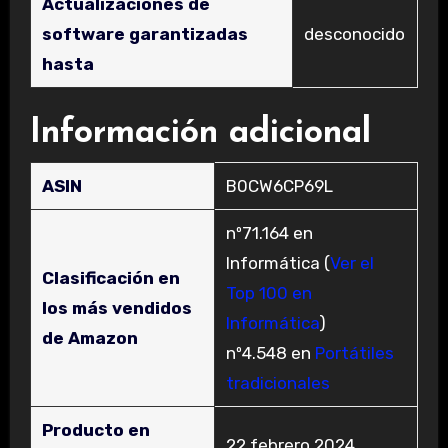
Actualizaciones de
software garantizadas
‎desconocido
hasta
Información adicional
ASIN
B0CW6CP69L
nº71.164 en
Informática (
Ver el
Clasificación en
Top 100 en
los más vendidos
Informática
)
de Amazon
nº4.548 en
Portátiles
tradicionales
Producto en
22 febrero 2024