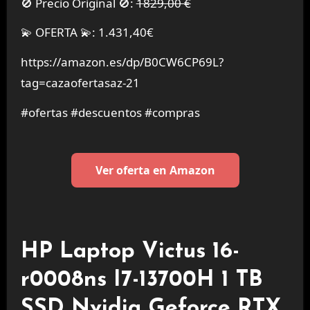
🚫 Precio Original 🚫:
1829,00 €
💫 OFERTA 💫: 1.431,40€
https://amazon.es/dp/B0CW6CP69L?
tag=cazaofertasaz-21
#ofertas #descuentos #compras
Ver oferta en Amazon
HP Laptop Victus 16-
r0008ns I7-13700H 1 TB
SSD Nvidia Geforce RTX