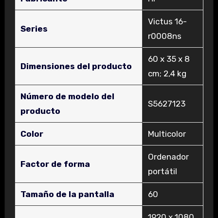
‎Victus 16-
Series
r0008ns
‎60 x 35 x 8
Dimensiones del producto
cm; 2,4 kg
Número de modelo del
‎S5627123
producto
Color
‎Multicolor
‎Ordenador
Factor de forma
portátil
Tamaño de la pantalla
‎60
‎1920 x 1080