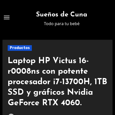
Ir
al
Sueños de Cuna
contenido
Todo para tu bebé
Productos
Laptop HP Victus 16-
r0008ns con potente
procesador i7-13700H, 1TB
SSD y gráficos Nvidia
GeForce RTX 4060.