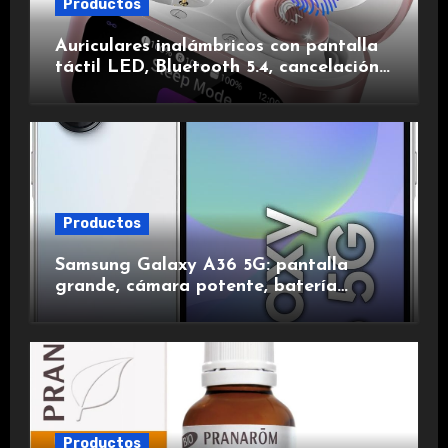
Productos
Auriculares inalámbricos con pantalla
táctil LED, Bluetooth 5.4, cancelación
de ruido, impermeables y de larga
duración.
Productos
Samsung Galaxy A36 5G: pantalla
grande, cámara potente, batería
duradera y carga rápida para una
experiencia premium.
Productos