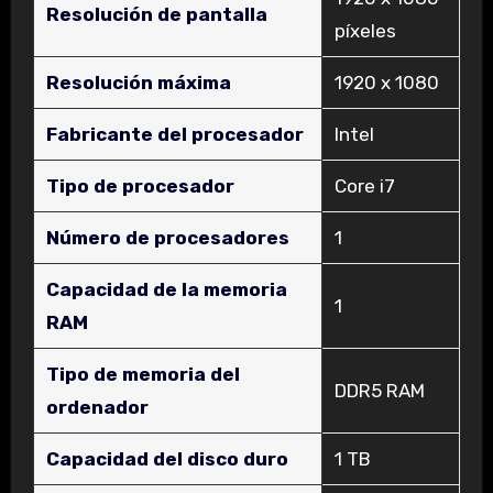
Resolución de pantalla
píxeles
Resolución máxima
‎1920 x 1080
Fabricante del procesador
‎Intel
Tipo de procesador
‎Core i7
Número de procesadores
‎1
Capacidad de la memoria
‎1
RAM
Tipo de memoria del
‎DDR5 RAM
ordenador
Capacidad del disco duro
‎1 TB