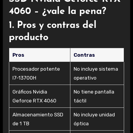
4060 – ¿vale la pena?
1. Pros y contras del
producto
Pros
Contras
Procesador potente
No incluye sistema
I7-13700H
operativo
Gráficos Nvidia
No tiene pantalla
Geforce RTX 4060
táctil
Almacenamiento SSD
No incluye unidad
de 1 TB
óptica