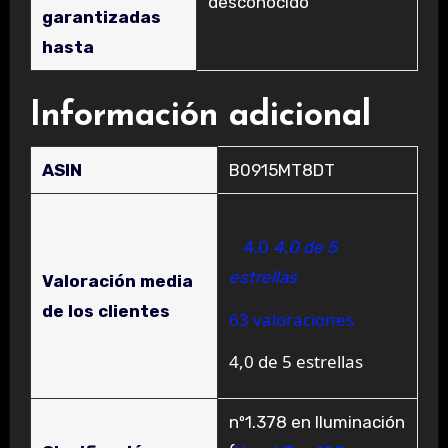
‎desconocido
garantizadas
hasta
Información adicional
ASIN
B0915MT8DT
4,0
4,0 de 5
estrellas
Valoración media
de los clientes
63 valoraciones
4,0 de 5 estrellas
nº1.378 en Iluminación