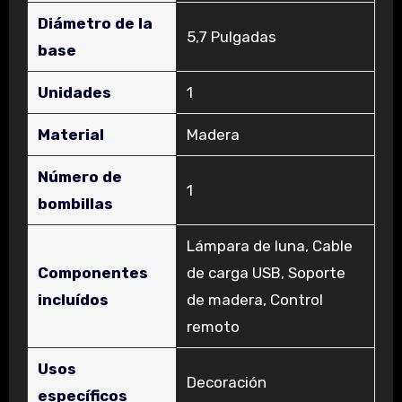
Diámetro de la
‎5,7 Pulgadas
base
Unidades
‎1
Material
‎Madera
Número de
‎1
bombillas
‎Lámpara de luna, Cable
Componentes
de carga USB, Soporte
incluídos
de madera, Control
remoto
Usos
‎Decoración
específicos