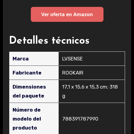
Ver oferta en Amazon
Detalles técnicos
Marca
‎LVSENSE
Fabricante
‎ROOKAIR
Dimensiones
‎17,1 x 15,6 x 15,3 cm; 318
del paquete
g
Número de
modelo del
‎788391787990
producto