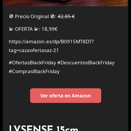
🚫 Precio Original 🚫:
42,85 €
💫 OFERTA 💫: 18,99€
https://amazon.es/dp/B0915MT8DT?
tag=cazaofertasaz-21
#OfertasBlackFriday #DescuentosBlackFriday
#ComprasBlackFriday
Ver oferta en Amazon
LVSENSE 15cm