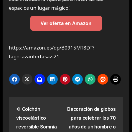
espacios un lugar mágico!
Ver oferta en Amazon
https://amazon.es/dp/B0915MT8DT?
tag=cazaofertasaz-21
Navegación
Colchón
Decoración de globos
de
viscoelástico
para celebrar los 70
entradas
reversible Somnia
años de un hombre o