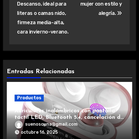
Descanso, ideal para
mujer con estilo y
literas o camas nido,
alegría.
firmeza media-alta,
cara invierno-verano.
Entradas Relacionadas
Productos
Auriculares inalámbricos con pantalla
táctil LED, Bluetooth 5.4, cancelación de
ruido, impermeables y de larga duración.
suenoscuna@gmail.com
octubre 16, 2025