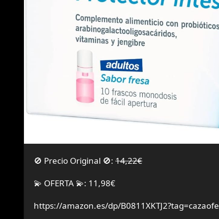
🚫 Precio Original 🚫:
14,22€
💫 OFERTA 💫: 11,98€
https://amazon.es/dp/B0811XKTJ2?tag=cazaofe