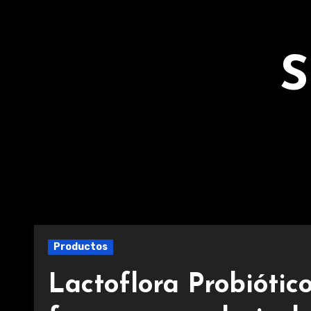
Ir
al
contenido
S
Productos
Lactoflora Probiótico