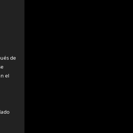
pués de
se
n el
dado