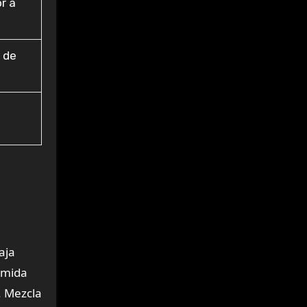
r a
 de
aja
omida
s. Mezcla