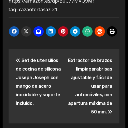
https://amazon.es/dp/B0C77MVQ9M?
tag=cazaofertasaz-21
Navegación
Set de utensilios
Extractor de brazos
de
de cocina de silicona
limpiaparabrisas
entradas
Joseph Joseph con
ajustable y fácil de
mango de acero
usar para
inoxidable y soporte
automóviles, con
incluido.
apertura máxima de
50 mm.