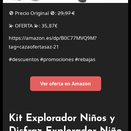
🚫 Precio Original 🚫:
29,97 €
💫 OFERTA 💫: 35,87€
https://amazon.es/dp/B0C77MVQ9M?
tag=cazaofertasaz-21
#descuentos #promociones #rebajas
Ver oferta en Amazon
Kit Explorador Niños y