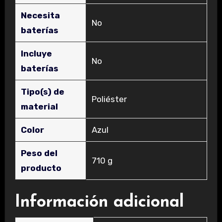
Necesita
‎No
baterías
Incluye
‎No
baterías
Tipo(s) de
‎Poliéster
material
Color
‎Azul
Peso del
‎710 g
producto
Información adicional