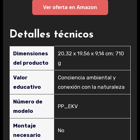
Ver oferta en Amazon
Detalles técnicos
Dimensiones
‎20,32 x 19,56 x 9,14 cm; 710
del producto
g
Valor
‎Conciencia ambiental y
educativo
conexión con la naturaleza
Número de
‎PP_EKV
modelo
Montaje
‎No
necesario