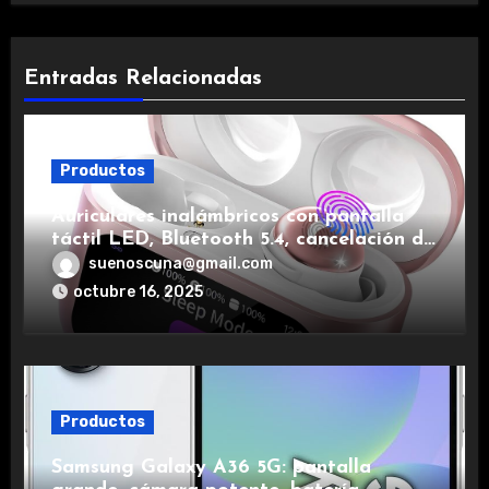
Entradas Relacionadas
Productos
Auriculares inalámbricos con pantalla
táctil LED, Bluetooth 5.4, cancelación de
ruido, impermeables y de larga duración.
suenoscuna@gmail.com
octubre 16, 2025
Productos
Samsung Galaxy A36 5G: pantalla