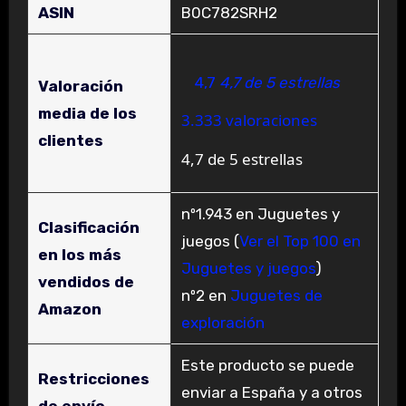
ASIN
B0C782SRH2
4,7
4,7 de 5 estrellas
Valoración
media de los
3.333 valoraciones
clientes
4,7 de 5 estrellas
nº1.943 en Juguetes y
Clasificación
juegos (
Ver el Top 100 en
en los más
Juguetes y juegos
)
vendidos de
nº2 en
Juguetes de
Amazon
exploración
Este producto se puede
Restricciones
enviar a España y a otros
de envío