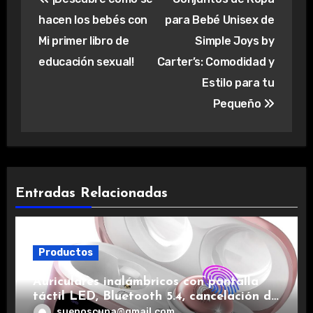
de
hacen los bebés con
para Bebé Unisex de
entradas
Mi primer libro de
Simple Joys by
educación sexual!
Carter’s: Comodidad y
Estilo para tu
Pequeño
Entradas Relacionadas
Productos
Auriculares inalámbricos con pantalla
táctil LED, Bluetooth 5.4, cancelación de
ruido, impermeables y de larga duración.
suenoscuna@gmail.com