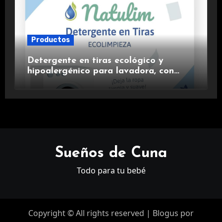
Productos
Detergente en tiras ecológico y
hipoalergénico para lavadora, con
suavizante incluido y fragancia de
lavanda.
Sueños de Cuna
Todo para tu bebé
Copyright © All rights reserved
|
Blogus
por