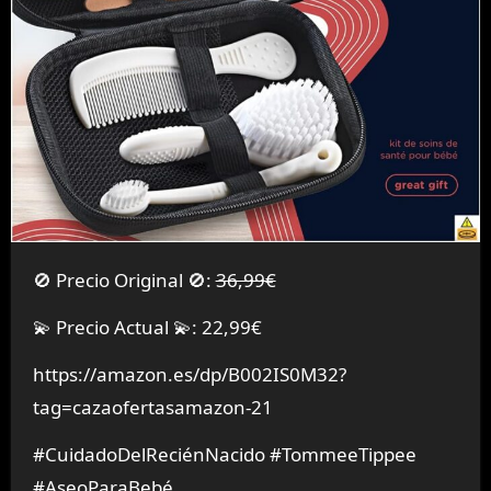
🚫 Precio Original 🚫:
36,99€
💫 Precio Actual 💫: 22,99€
https://amazon.es/dp/B002IS0M32?
tag=cazaofertasamazon-21
#CuidadoDelReciénNacido #TommeeTippee
#AseoParaBebé