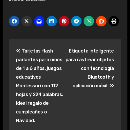
Navegación
Tarjetas flash
Etiqueta inteligente
de
parlantes para niños
para rastrear objetos
entradas
de 1 a 6 años, juegos
con tecnología
educativos
Bluetooth y
Montessori con 112
aplicación móvil.
hojas y 224 palabras.
Ideal regalo de
cumpleaños o
Navidad.