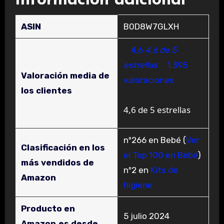
Información adicional
ASIN
B0D8W7GLXH
4,6
4,6 de 5
estrellas
1.395
Valoración media de
valoraciones
los clientes
4,6 de 5 estrellas
nº266 en Bebé (
Ver
Clasificación en los
el Top 100 en Bebé
)
más vendidos de
nº2 en
Kits de
Amazon
higiene
Producto en
5 julio 2024
Amazon.es desde