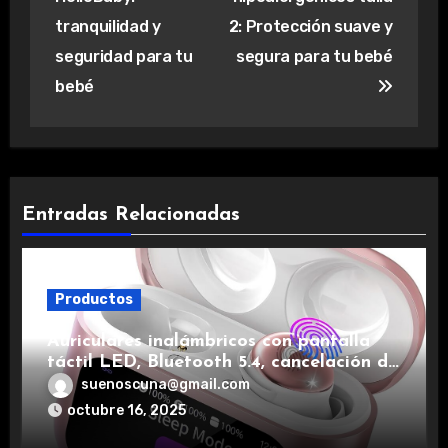
entradas
tranquilidad y
2: Protección suave y
seguridad para tu
segura para tu bebé
bebé
Entradas Relacionadas
Productos
Auriculares inalámbricos con pantalla
táctil LED, Bluetooth 5.4, cancelación de
ruido, impermeables y de larga duración.
suenoscuna@gmail.com
octubre 16, 2025