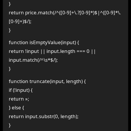
}
return price.match(/^([0-9]+\.?[0-9]*)$|^([0-9]*\.
[0-9]+)$/);
}
function isEmptyValue(input) {
return !input || input.length === 0 ||
input.match(/^\s*$/);
}
function truncate(input, length) {
if (!input) {
return »;
} else {
return input.substr(0, length);
}