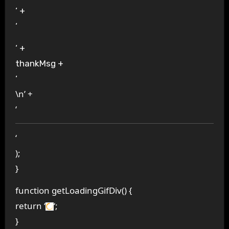
‘ +
‘
‘ +
thankMsg +
‘
\n’ +
‘
‘
);
}
function getLoadingGifDiv() {
return ‘
‘;
}