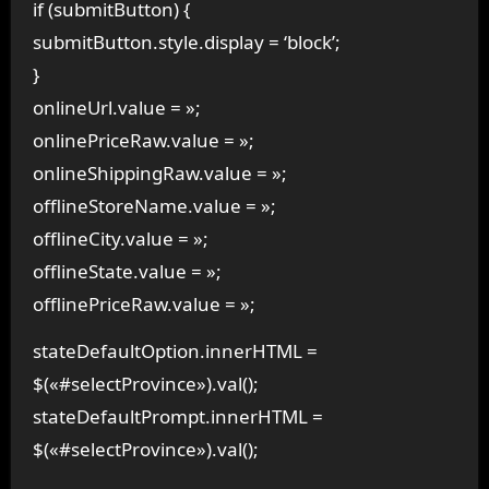
if (submitButton) {
submitButton.style.display = ‘block’;
}
onlineUrl.value = »;
onlinePriceRaw.value = »;
onlineShippingRaw.value = »;
offlineStoreName.value = »;
offlineCity.value = »;
offlineState.value = »;
offlinePriceRaw.value = »;
stateDefaultOption.innerHTML =
$(«#selectProvince»).val();
stateDefaultPrompt.innerHTML =
$(«#selectProvince»).val();