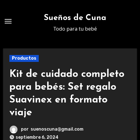
Ir
al
Sueños de Cuna
contenido
Todo para tu bebé
Productos
Kit de cuidado completo
para bebés: Set regalo
Suavinex en formato
viaje
por
suenoscuna@gmail.com
septiembre 6, 2024