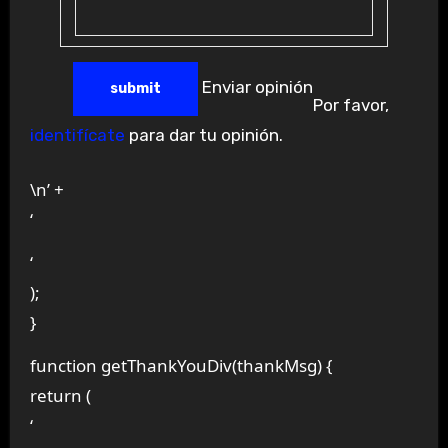
Enviar opinión
Por favor,
identifícate
para dar tu opinión.
\n’ +
‘
‘
);
}
function getThankYouDiv(thankMsg) {
return (
‘