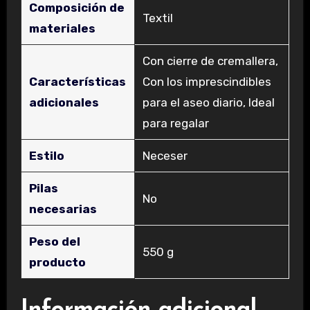
Composición de
‎Textil
materiales
‎Con cierre de cremallera,
Características
Con los imprescindibles
adicionales
para el aseo diario, Ideal
para regalar
Estilo
‎Neceser
Pilas
‎No
necesarias
Peso del
‎550 g
producto