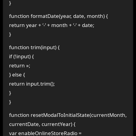
}
function formatDate(year, date, month) {
return year + ‘-‘ + month + ‘-‘ + date;
}
function trim(input) {
if (!input) {
return »;
} else {
return input.trim();
}
}
function resetModalToInitialState(currentMonth,
currentDate, currentYear) {
var enableOnlineStoreRadio =