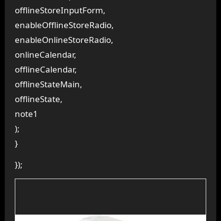
offlineStoreInputForm,
enableOfflineStoreRadio,
enableOnlineStoreRadio,
onlineCalendar,
offlineCalendar,
offlineStateMain,
offlineState,
note1
);
}
});