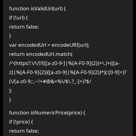
function isValidUrl(url) {
if (!url) {
return false;
}
var encodedUrl = encodeURI(url);
return encodedUrl.match(
/^(https?:\/\/)?(([a-z0-9-]|%[A-F0-9]{2})+\.)+(([a-
z]|%[A-F0-9]{2})([a-z0-9]|%[A-F0-9]{2})*)(:[0-9]+)?
(\/[a-z0-9;:,~!+#@&=%\/$\.?_-]+)?$/
);
}
function isNumericPrice(price) {
if (!price) {
return false;