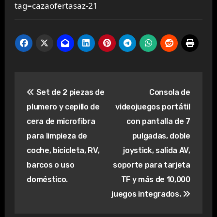
tag=cazaofertasaz-21
Navegación
Set de 2 piezas de
Consola de
de
plumero y cepillo de
videojuegos portátil
entradas
cera de microfibra
con pantalla de 7
para limpieza de
pulgadas, doble
coche, bicicleta, RV,
joystick, salida AV,
barcos o uso
soporte para tarjeta
doméstico.
TF y más de 10,000
juegos integrados.