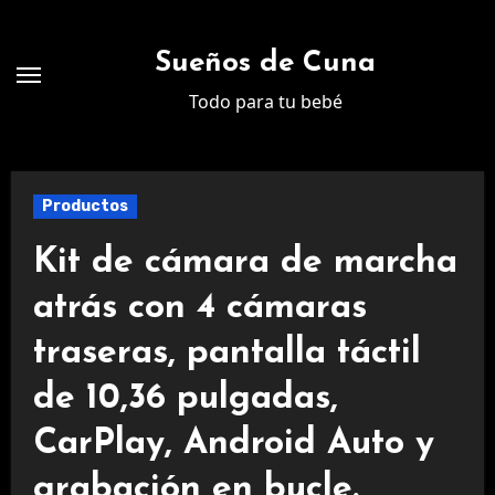
Ir
al
Sueños de Cuna
contenido
Todo para tu bebé
Productos
Kit de cámara de marcha
atrás con 4 cámaras
traseras, pantalla táctil
de 10,36 pulgadas,
CarPlay, Android Auto y
grabación en bucle.