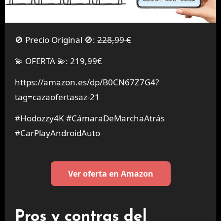
🚫 Precio Original 🚫:
228,99 €
💫 OFERTA 💫: 219,99€
https://amazon.es/dp/B0CN67Z7G4?
tag=cazaofertasaz-21
#Hodozzy4K #CámaraDeMarchaAtrás
#CarPlayAndroidAuto
Ver oferta en Amazon
Pros y contras del