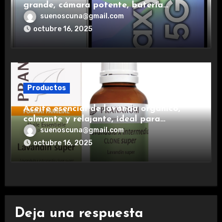
grande, cámara potente, batería
duradera y carga rápida para una
suenoscuna@gmail.com
experiencia premium.
octubre 16, 2025
Productos
Aceite esencial de lavanda orgánico,
calmante y relajante, ideal para
aromaterapia.
suenoscuna@gmail.com
octubre 16, 2025
Deja una respuesta