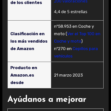
200 valoraciones
de los clientes
4,4 de 5 estrellas
nº58.953 en Coche y
Clasificación en
moto (
Ver el Top 100 en
los más vendidos
Coche y moto
)
de Amazon
nº270 en
Cepillos para
vehículos
Producto en
Amazon.es
21 marzo 2023
desde
Ayúdanos a mejorar