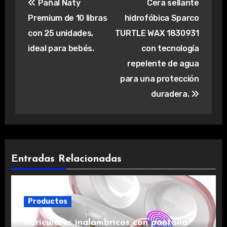
Pañal Naty
Cera sellante
de
Premium de 10 libras
hidrofóbica Sparco
entradas
con 25 unidades,
TURTLE WAX 1830931
ideal para bebés.
con tecnología
repelente de agua
para una protección
duradera.
Entradas Relacionadas
Productos
Auriculares inalámbricos con pantalla