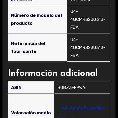
‎U4-
Número de modelo del
4QCMRS230313-
producto
FBA
‎U4-
Referencia del
4QCMRS230313-
fabricante
FBA
Información adicional
ASIN
B0BZ3FFPWY
4,4
4,4 de 5 estrellas
Valoración media