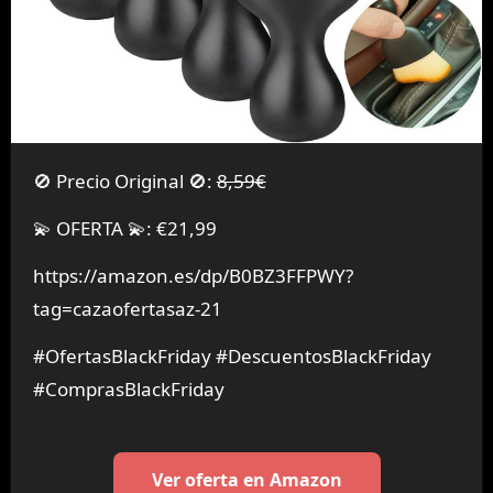
🚫 Precio Original 🚫:
8,59€
💫 OFERTA 💫: €21,99
https://amazon.es/dp/B0BZ3FFPWY?
tag=cazaofertasaz-21
#OfertasBlackFriday #DescuentosBlackFriday
#ComprasBlackFriday
Ver oferta en Amazon