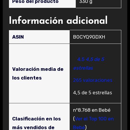
Peso del producto
‎330 g
Información adicional
ASIN
B0CYQ9GDXH
4,5
4,5 de 5
estrellas
Valoración media de
los clientes
265 valoraciones
4,5 de 5 estrellas
nº8.768 en Bebé
Clasificación en los
(
Ver el Top 100 en
más vendidos de
Bebé
)