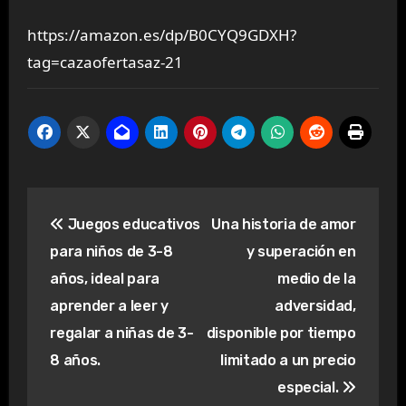
https://amazon.es/dp/B0CYQ9GDXH?
tag=cazaofertasaz-21
Navegación
Juegos educativos
Una historia de amor
de
para niños de 3-8
y superación en
entradas
años, ideal para
medio de la
aprender a leer y
adversidad,
regalar a niñas de 3-
disponible por tiempo
8 años.
limitado a un precio
especial.