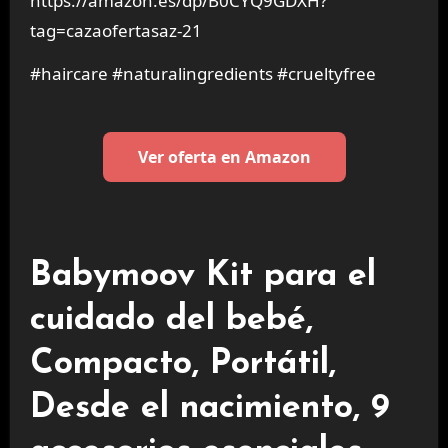
https://amazon.es/dp/B0CYQ9GDXH?
tag=cazaofertasaz-21
#haircare #naturalingredients #crueltyfree
Ver oferta en Amazon
Babymoov Kit para el
cuidado del bebé,
Compacto, Portátil,
Desde el nacimiento, 9