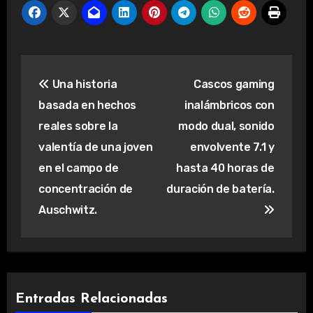
Navegación
Una historia
Cascos gaming
de
basada en hechos
inalámbricos con
entradas
reales sobre la
modo dual, sonido
valentía de una joven
envolvente 7.1 y
en el campo de
hasta 40 horas de
concentración de
duración de batería.
Auschwitz.
Entradas Relacionadas