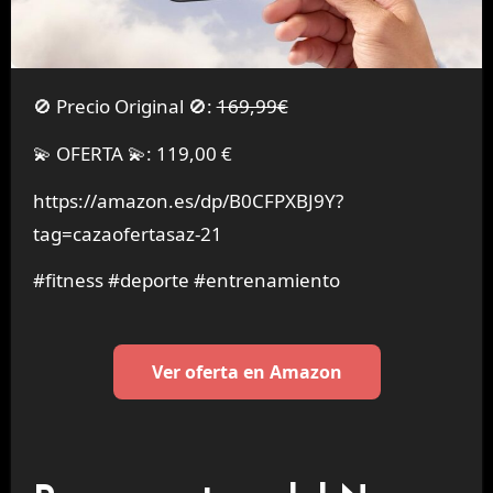
🚫 Precio Original 🚫:
169,99€
💫 OFERTA 💫: 119,00 €
https://amazon.es/dp/B0CFPXBJ9Y?
tag=cazaofertasaz-21
#fitness #deporte #entrenamiento
Ver oferta en Amazon