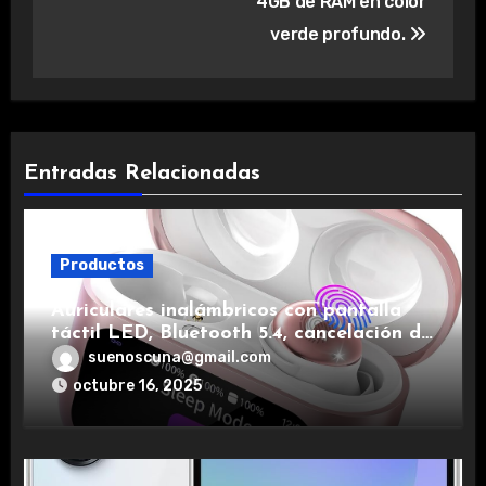
4GB de RAM en color
verde profundo.
Entradas Relacionadas
Productos
Auriculares inalámbricos con pantalla
táctil LED, Bluetooth 5.4, cancelación de
ruido, impermeables y de larga duración.
suenoscuna@gmail.com
octubre 16, 2025