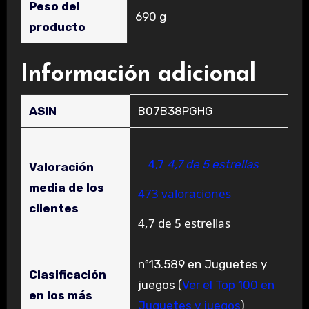
Peso del
‎690 g
producto
Información adicional
ASIN
B07B38PGHG
4,7
4,7 de 5 estrellas
Valoración
media de los
473 valoraciones
clientes
4,7 de 5 estrellas
nº13.589 en Juguetes y
Clasificación
juegos (
Ver el Top 100 en
en los más
Juguetes y juegos
)