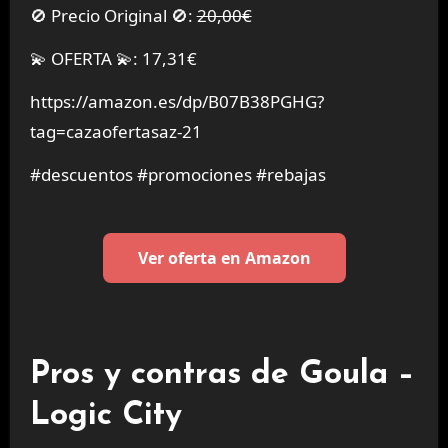
🚫 Precio Original 🚫:
20,00€
💫 OFERTA 💫: 17,31€
https://amazon.es/dp/B07B38PGHG?
tag=cazaofertasaz-21
#descuentos #promociones #rebajas
Ver oferta en Amazon
Pros y contras de Goula –
Logic City