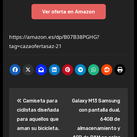
Ver oferta en Amazon
https://amazon.es/dp/B07B38PGHG?
tag=cazaofertasaz-21
Navegación
Camiseta para
Galaxy M13 Samsung
de
ciclistas diseñada
con pantalla dual,
entradas
para aquellos que
64GB de
aman su bicicleta.
almacenamiento y