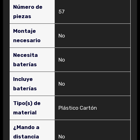
Número de
‎57
piezas
Montaje
‎No
necesario
Necesita
‎No
baterías
Incluye
‎No
baterías
Tipo(s) de
‎Plástico Cartón
material
¿Mando a
distancia
‎No