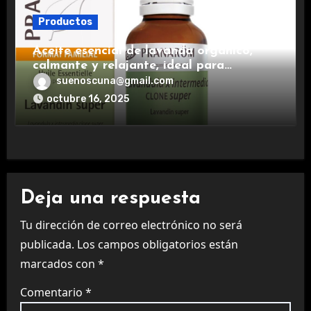
Productos
Aceite esencial de lavanda orgánico,
calmante y relajante, ideal para
aromaterapia.
suenoscuna@gmail.com
octubre 16, 2025
Deja una respuesta
Tu dirección de correo electrónico no será
publicada.
Los campos obligatorios están
marcados con
*
Comentario
*