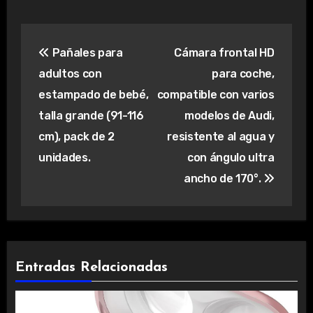
Navegación
Pañales para
Cámara frontal HD
de
adultos con
para coche,
entradas
estampado de bebé,
compatible con varios
talla grande (91-116
modelos de Audi,
cm), pack de 2
resistente al agua y
unidades.
con ángulo ultra
ancho de 170°.
Entradas Relacionadas