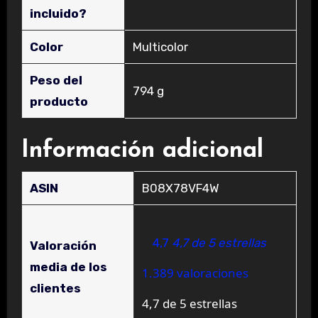
incluido?
Color
‎Multicolor
Peso del
‎794 g
producto
Información adicional
ASIN
B08X78VF4W
4,7
4,7 de 5 estrellas
Valoración
media de los
1.389 valoraciones
clientes
4,7 de 5 estrellas