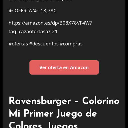
💫 OFERTA 💫: 18,78€
https://amazon.es/dp/B08X78VF4W?
tag=cazaofertasaz-21
#ofertas #descuentos #compras
Ver oferta en Amazon
Ravensburger – Colorino
Mi Primer Juego de
Colores, Juegos