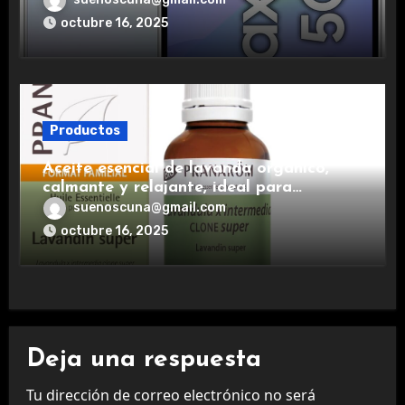
experiencia premium.
octubre 16, 2025
Productos
Aceite esencial de lavanda orgánico,
calmante y relajante, ideal para
aromaterapia.
suenoscuna@gmail.com
octubre 16, 2025
Deja una respuesta
Tu dirección de correo electrónico no será