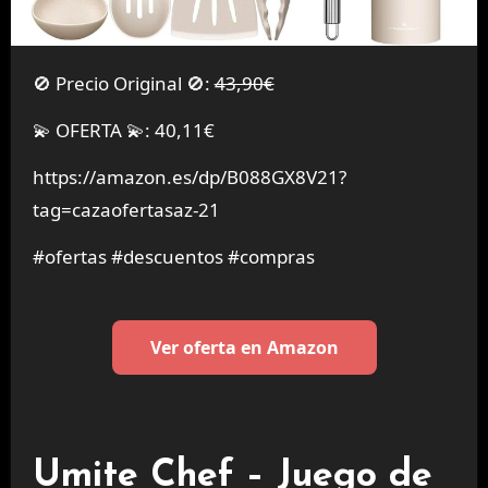
🚫 Precio Original 🚫:
43,90€
💫 OFERTA 💫: 40,11€
https://amazon.es/dp/B088GX8V21?
tag=cazaofertasaz-21
#ofertas #descuentos #compras
Ver oferta en Amazon
Umite Chef – Juego de