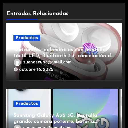
Entradas Relacionadas
Productos
Auriculares inalámbricos con pantalla
táctil LED, Bluetooth 5.4, cancelación de
ruido, impermeables y de larga duración.
suenoscuna@gmail.com
octubre 16, 2025
Productos
Samsung Galaxy A36 5G: pantalla
grande, cámara potente, batería
duradera y carga rápida para una
suenoscuna@gmail.com