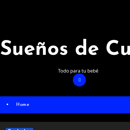
Ir
al
contenido
Sueños de C
Todo para tu bebé
Home