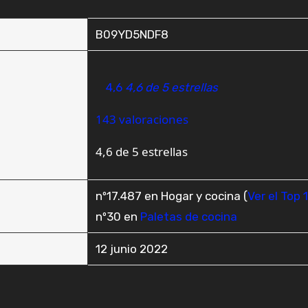
B09YD5NDF8
4,6
4,6 de 5 estrellas
143 valoraciones
4,6 de 5 estrellas
nº17.487 en Hogar y cocina (
Ver el Top 
nº30 en
Paletas de cocina
12 junio 2022