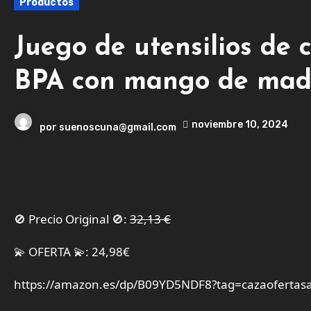
Productos
Juego de utensilios de 
BPA con mango de made
noviembre 10, 2024
por
suenoscuna@gmail.com
🚫 Precio Original 🚫:
32,13 €
💫 OFERTA 💫: 24,98€
https://amazon.es/dp/B09YD5NDF8?tag=cazaofertas