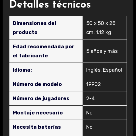
Detalles técnicos
Dimensiones del
‎50 x 50 x 28
producto
cm; 1,12 kg
Edad recomendada por
‎5 años y más
el fabricante
Idioma:
‎Inglés, Español
Número de modelo
‎19902
Número de jugadores
‎2-4
Montaje necesario
‎No
Necesita baterías
‎No