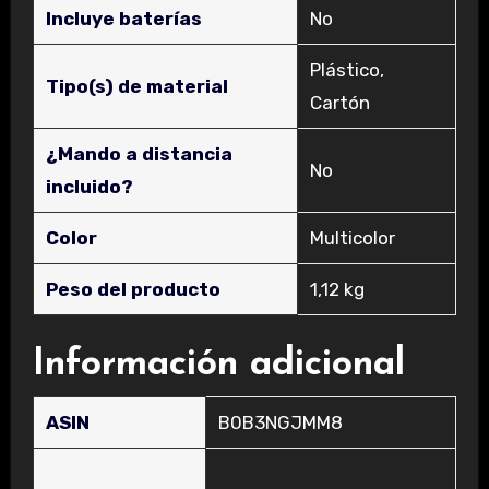
Incluye baterías
‎No
‎Plástico,
Tipo(s) de material
Cartón
¿Mando a distancia
‎No
incluido?
Color
‎Multicolor
Peso del producto
‎1,12 kg
Información adicional
ASIN
B0B3NGJMM8