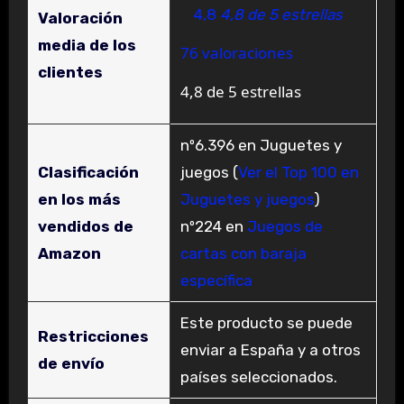
4,8
4,8 de 5 estrellas
Valoración
media de los
76 valoraciones
clientes
4,8 de 5 estrellas
nº6.396 en Juguetes y
Clasificación
juegos (
Ver el Top 100 en
en los más
Juguetes y juegos
)
vendidos de
nº224 en
Juegos de
Amazon
cartas con baraja
específica
Este producto se puede
Restricciones
enviar a España y a otros
de envío
países seleccionados.