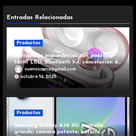
Entradas Relacionadas
Productos
Auriculares inalámbricos con pantalla
táctil LED, Bluetooth 5.4, cancelación de
ruido, impermeables y de larga duración.
suenoscuna@gmail.com
octubre 16, 2025
Productos
Samsung Galaxy A36 5G: pantalla
grande, cámara potente, batería