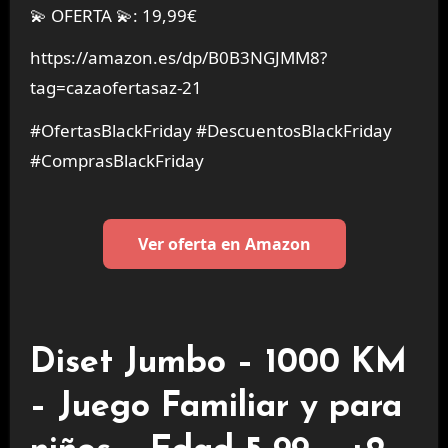
💫 OFERTA 💫: 19,99€
https://amazon.es/dp/B0B3NGJMM8?
tag=cazaofertasaz-21
#OfertasBlackFriday #DescuentosBlackFriday
#ComprasBlackFriday
Ver oferta en Amazon
Diset Jumbo – 1000 KM
– Juego Familiar y para