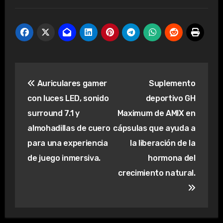
Navegación
Auriculares gamer
Suplemento
de
con luces LED, sonido
deportivo GH
entradas
surround 7.1 y
Maximum de AMIX en
almohadillas de cuero
cápsulas que ayuda a
para una experiencia
la liberación de la
de juego inmersiva.
hormona del
crecimiento natural.