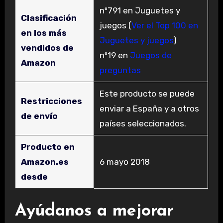
nº791 en Juguetes y
Clasificación
juegos (
Ver el Top 100 en
en los más
Juguetes y juegos
)
vendidos de
nº19 en
Juegos de
Amazon
preguntas
Este producto se puede
Restricciones
enviar a España y a otros
de envío
países seleccionados.
Producto en
Amazon.es
6 mayo 2018
desde
Ayúdanos a mejorar