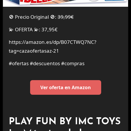
🚫 Precio Original 🚫:
39,99€
💫 OFERTA 💫: 37,95€
https://amazon.es/dp/B07CTWQ7NC?
tag=cazaofertasaz-21
#ofertas #descuentos #compras
Ver oferta en Amazon
PLAY FUN BY IMC TOYS