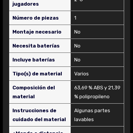
jugadores
Número de piezas
‎1
Montaje necesario
‎No
Necesita baterías
‎No
Incluye baterías
‎No
Tipo(s) de material
‎Varios
Composición del
‎63,69 % ABS y 21,39
material
% polipropileno
Instrucciones de
‎Algunas partes
cuidado del material
lavables