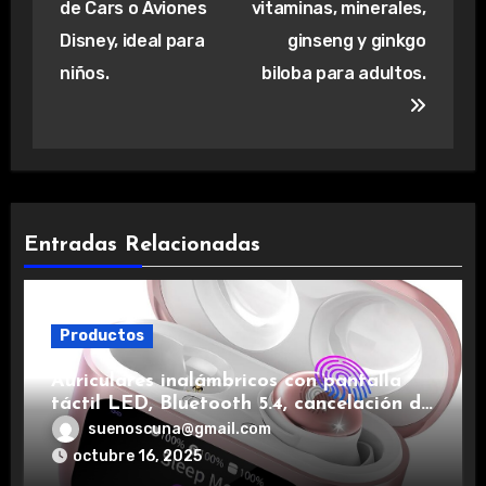
de Cars o Aviones
vitaminas, minerales,
Disney, ideal para
ginseng y ginkgo
niños.
biloba para adultos.
Entradas Relacionadas
Productos
Auriculares inalámbricos con pantalla
táctil LED, Bluetooth 5.4, cancelación de
ruido, impermeables y de larga duración.
suenoscuna@gmail.com
octubre 16, 2025