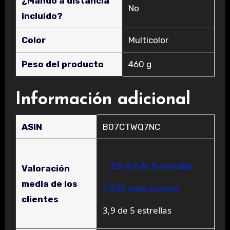
¿Mando a distancia
‎No
incluido?
Color
‎Multicolor
Peso del producto
‎460 g
Información adicional
ASIN
B07CTWQ7NC
3,9
3,9 de 5 estrellas
Valoración
media de los
7.635 valoraciones
clientes
3,9 de 5 estrellas