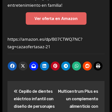
entretenimiento en familia!
Ver oferta en Amazon
https://amazon.es/dp/B07CTWQ7NC?
tag=cazaofertasaz-21
Navegación
Cepillo de dientes
Multicentrum Plus es
de
eléctrico infantil con
un complemento
entradas
diseño de personajes
alimenticio con