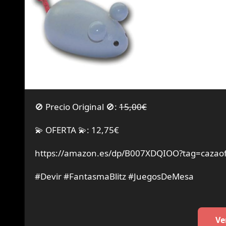
🚫 Precio Original 🚫:
15,00€
💫 OFERTA 💫: 12,75€
https://amazon.es/dp/B007XDQIOO?tag=cazaof
#Devir #FantasmaBlitz #JuegosDeMesa
Ve