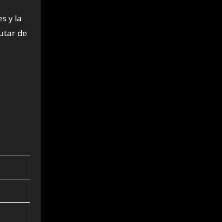
s y la
utar de