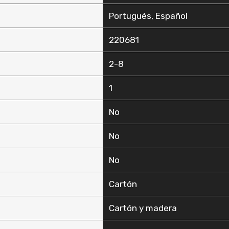
‎Portugués, Español
‎220681
‎2-8
‎1
‎No
‎No
‎No
‎Cartón
‎Cartón y madera