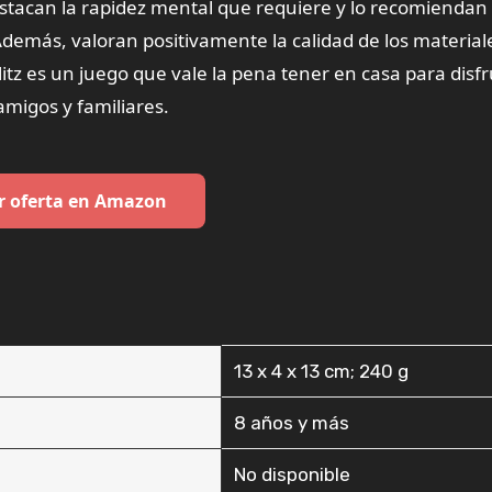
Destacan la rapidez mental que requiere y lo recomiendan
emás, valoran positivamente la calidad de los materiale
tz es un juego que vale la pena tener en casa para disfr
migos y familiares.
r oferta en Amazon
‎13 x 4 x 13 cm; 240 g
‎8 años y más
‎No disponible