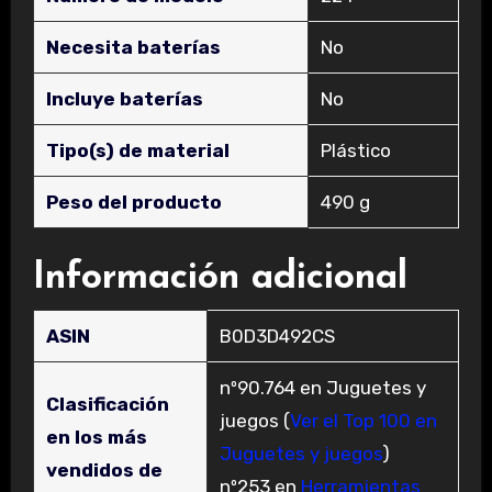
Necesita baterías
‎No
Incluye baterías
‎No
Tipo(s) de material
‎Plástico
Peso del producto
‎490 g
Información adicional
ASIN
B0D3D492CS
nº90.764 en Juguetes y
Clasificación
juegos (
Ver el Top 100 en
en los más
Juguetes y juegos
)
vendidos de
nº253 en
Herramientas