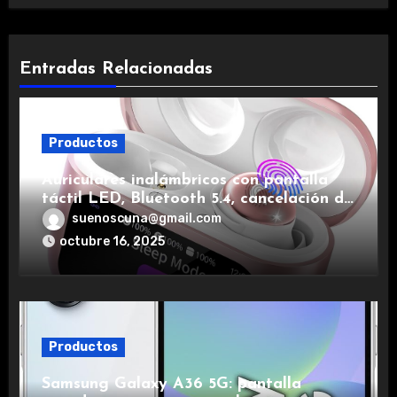
Entradas Relacionadas
Productos
Auriculares inalámbricos con pantalla
táctil LED, Bluetooth 5.4, cancelación de
ruido, impermeables y de larga duración.
suenoscuna@gmail.com
octubre 16, 2025
Productos
Samsung Galaxy A36 5G: pantalla