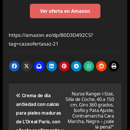
Ver oferta en Amazon
https://amazon.es/dp/B0D3D492CS?
tag=cazaofertasaz-21
Navegación
Nurse Ranger i-Size,
Crema de día
Silla de Coche, 40 a 150
de
antiedad con calcio
cm, Giro 360 grados,
Isofix y Pata Ajuste,
entradas
para pieles maduras
Contramarcha Cara
Marcha, Negro – ¿vale
de L’Oreal Paris, con
la pena?”