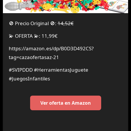
🚫 Precio Original 🚫:
14,52€
💫 OFERTA 💫: 11,99€
https://amazon.es/dp/B0D3D492CS?
tag=cazaofertasaz-21
#SVIPDDD #HerramientasJuguete
#JuegosInfantiles
Ver oferta en Amazon