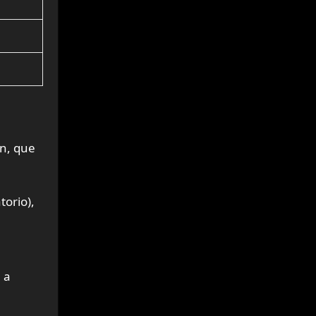
ón, que
torio),
 a