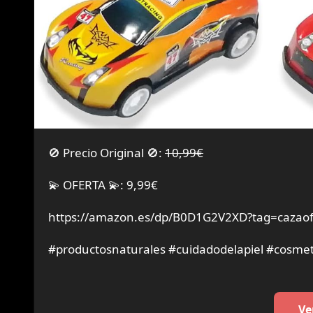
🚫 Precio Original 🚫:
10,99€
💫 OFERTA 💫: 9,99€
https://amazon.es/dp/B0D1G2V2XD?tag=cazaof
#productosnaturales #cuidadodelapiel #cosmet
Ve