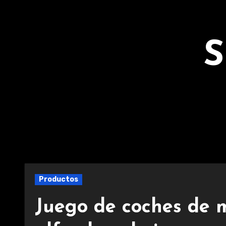
Ir
al
contenido
S
Productos
Juego de coches de m