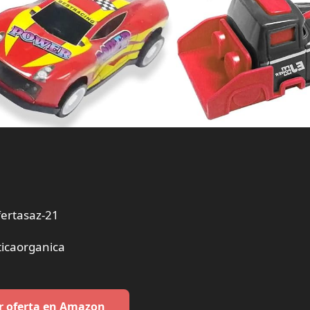
ertasaz-21
icaorganica
r oferta en Amazon