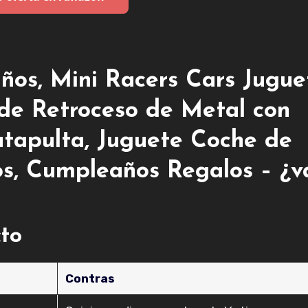
os, Mini Racers Cars Jugue
de Retroceso de Metal con
tapulta, Juguete Coche de
os, Cumpleaños Regalos – ¿v
cto
Contras