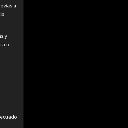
evias a
ia
as y
ra o
adecuado