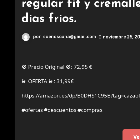
regular fit y cremall
días fríos.
por
suenoscuna@gmail.com
noviembre 25, 2
🚫 Precio Original 🚫:
72,95 €
💫 OFERTA 💫: 31,99€
https://amazon.es/dp/B0DHS1C95B?tag=cazaof
#ofertas #descuentos #compras
Ve