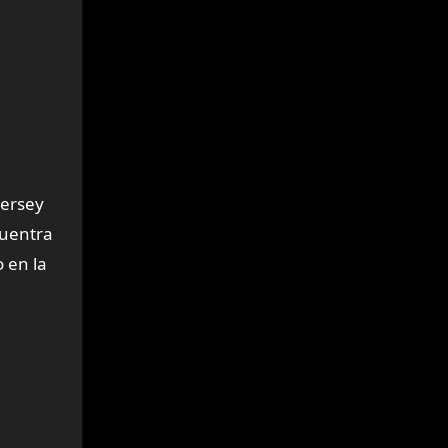
Jersey
cuentra
 en la