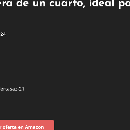
era de un cuarto, ideal p
024
ertasaz-21
r oferta en Amazon