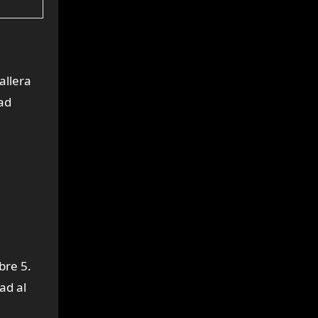
allera
dad
bre 5.
ad al