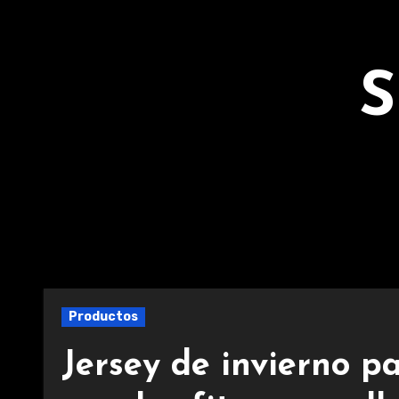
Ir
al
contenido
S
Productos
Jersey de invierno p