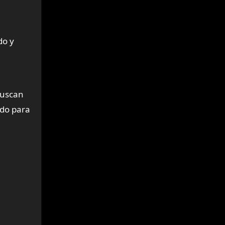
do y
buscan
ado para