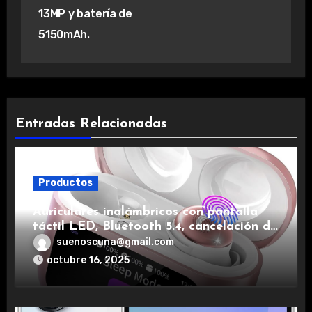
13MP y batería de
5150mAh.
Entradas Relacionadas
Productos
Auriculares inalámbricos con pantalla
táctil LED, Bluetooth 5.4, cancelación de
ruido, impermeables y de larga duración.
suenoscuna@gmail.com
octubre 16, 2025