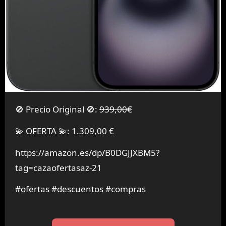
🚫 Precio Original 🚫:
939,00€
💫 OFERTA 💫: 1.309,00 €
https://amazon.es/dp/B0DGJJXBM5?
tag=cazaofertasaz-21
#ofertas #descuentos #compras