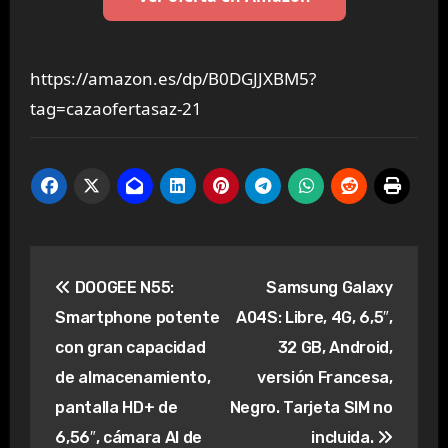
https://amazon.es/dp/B0DGJJXBM5?
tag=cazaofertasaz-21
Navegación
DOOGEE N55:
Samsung Galaxy
de
Smartphone potente
A04S: Libre, 4G, 6,5″,
entradas
con gran capacidad
32 GB, Android,
de almacenamiento,
versión Francesa,
pantalla HD+ de
Negro. Tarjeta SIM no
6,56″, cámara AI de
incluida.